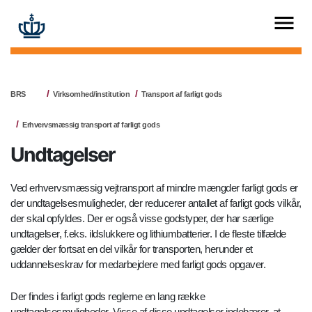
BRS
Virksomhed/institution
Transport af farligt gods
Erhvervsmæssig transport af farligt gods
Undtagelser
Ved erhvervsmæssig vejtransport af mindre mængder farligt gods er
der undtagelsesmuligheder, der reducerer antallet af farligt gods vilkår,
der skal opfyldes. Der er også visse godstyper, der har særlige
undtagelser, f.eks. ildslukkere og lithiumbatterier. I de fleste tilfælde
gælder der fortsat en del vilkår for transporten, herunder et
uddannelseskrav for medarbejdere med farligt gods opgaver.
Der findes i farligt gods reglerne en lang række
undtagelsesmuligheder. Visse af disse undtagelser indebærer, at