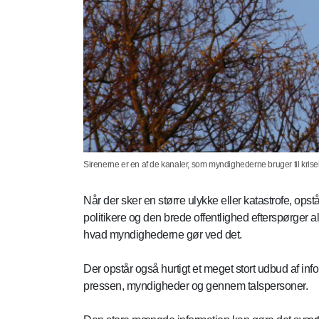
Sirenerne er en af de kanaler, som myndighederne bruger til kris
Når der sker en større ulykke eller katastrofe, opst
politikere og den brede offentlighed efterspørger a
hvad myndighederne gør ved det.
Der opstår også hurtigt et meget stort udbud af in
pressen, myndigheder og gennem talspersoner.