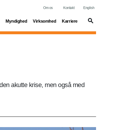
Om os
Kontakt
English
t)
(current)
(current)
(current)
Myndighed
Virksomhed
Karriere
 den akutte krise, men også med