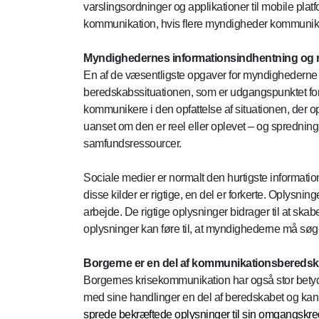
varslingsordninger og applikationer til mobile plat
kommunikation, hvis flere myndigheder kommunike
Myndighedernes informationsindhentning og r
En af de væsentligste opgaver for myndighederne u
beredskabssituationen, som er udgangspunktet for
kommunikere i den opfattelse af situationen, der op
uanset om den er reel eller oplevet – og spredning a
samfundsressourcer.
Sociale medier er normalt den hurtigste informations
disse kilder er rigtige, en del er forkerte. Oplys
arbejde. De rigtige oplysninger bidrager til at skab
oplysninger kan føre til, at myndighederne må søg
Borgerne er en del af kommunikationsberedsk
Borgernes krisekommunikation har også stor betyd
med sine handlinger en del af beredskabet og kan,
sprede bekræftede oplysninger til sin omgangskreds