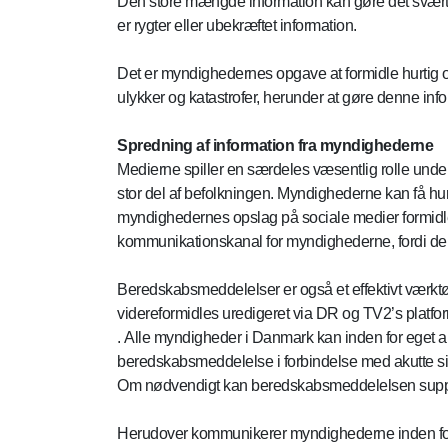
Den store mængde information kan gøre det svært a
er rygter eller ubekræftet information.
Det er myndighedernes opgave at formidle hurtig og
ulykker og katastrofer, herunder at gøre denne info
Spredning af information fra myndighederne
Medierne spiller en særdeles væsentlig rolle under k
stor del af befolkningen. Myndighederne kan få hurti
myndighedernes opslag på sociale medier formidles
kommunikationskanal for myndighederne, fordi de e
Beredskabsmeddelelser er også et effektivt værk
videreformidles uredigeret via DR og TV2’s platfo
. Alle myndigheder i Danmark kan inden for eget 
beredskabsmeddelelse i forbindelse med akutte situ
Om nødvendigt kan beredskabsmeddelelsen sup
Herudover kommunikerer myndighederne inden fo