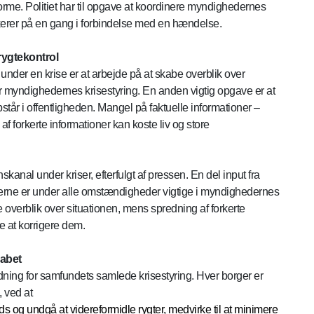
forme. Politiet har til opgave at koordinere myndighedernes
rer på en gang i forbindelse med en hændelse.
ygtekontrol
nder en krise er at arbejde på at skabe overblik over
 myndighedernes krisestyring. En anden vigtig opgave er at
står i offentligheden. Mangel på faktuelle informationer –
f forkerte informationer kan koste liv og store
kanal under kriser, efterfulgt af pressen. En del input fra
ningerne er under alle omstændigheder vigtige i myndighedernes
e overblik over situationen, mens spredning af forkerte
e at korrigere dem.
abet
ning for samfundets samlede krisestyring. Hver borger er
 ved at
 og undgå at videreformidle rygter, medvirke til at minimere