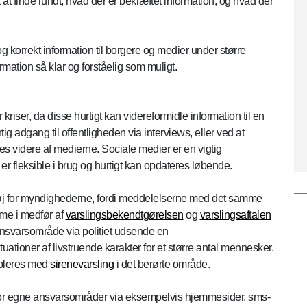
t finde rundt, hvad der er bekræftet information, og hvad der
 korrekt information til borgere og medier under større
rmation så klar og forståelig som muligt.
riser, da disse hurtigt kan videreformidle information til en
g adgang til offentligheden via interviews, eller ved at
 videre af medierne. Sociale medier er en vigtig
r fleksible i brug og hurtigt kan opdateres løbende.
tøj for myndighederne, fordi meddelelserne med det samme
rme i medfør af
varslingsbekendtgørelsen
og
varslingsaftalen
ansvarsområde via politiet udsende en
ationer af livstruende karakter for et større antal mennesker.
pleres med
sirenevarsling
i det berørte område.
r egne ansvarsområder via eksempelvis hjemmesider, sms-