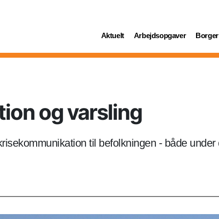
(current)
(current)
(curren
Aktuelt
Arbejdsopgaver
Borger
ion og varsling
risekommunikation til befolkningen - både under