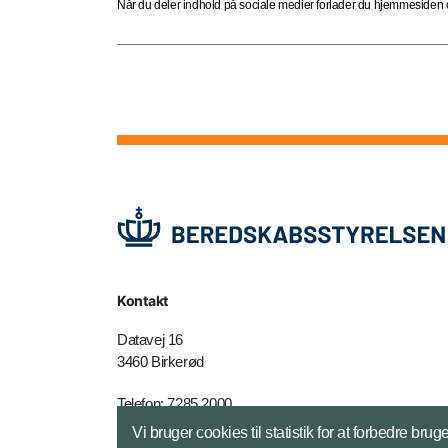
Når du deler indhold på sociale medier forlader du hjemmesiden og
Kontakt
Datavej 16
3460 Birkerød
Telefon: 7285 2000
E-mail:
brs@brs.dk
Vi bruger cookies til statistik for at forbedre 