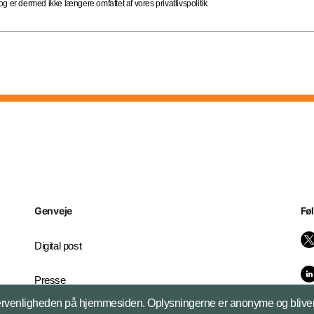
 er dermed ikke længere omfattet af vores privatlivspolitik.
Genveje
Fø
Digital post
Presse
brugervenligheden på hjemmesiden. Oplysningerne er anonyme og bliver 