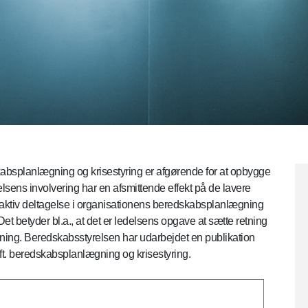
bsplanlægning og krisestyring er afgørende for at opbygge
elsens involvering har en afsmittende effekt på de lavere
aktiv deltagelse i organisationens beredskabsplanlægning
 Det betyder bl.a., at det er ledelsens opgave at sætte retning
ng. Beredskabsstyrelsen har udarbejdet en publikation
ft. beredskabsplanlægning og krisestyring.