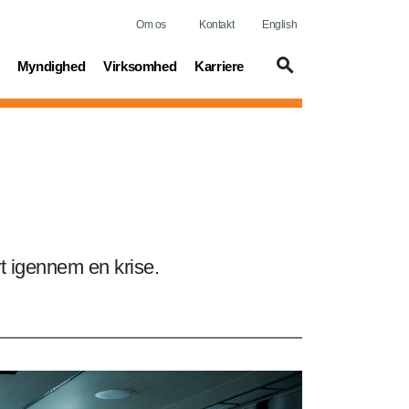
Om os
Kontakt
English
t)
(current)
(current)
(current)
Myndighed
Virksomhed
Karriere
rt igennem en krise.