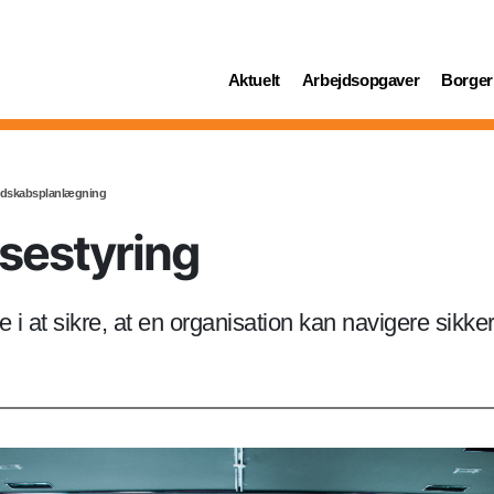
(current)
(current)
(curren
Aktuelt
Arbejdsopgaver
Borger
redskabsplanlægning
isestyring
e i at sikre, at en organisation kan navigere sikke