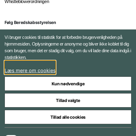
Whistleblowerordningen
Følg Beredskabsstyrelsen
X BRSdk
Vi bruger cookies til statistik for at forbedre brugervenligheden på
hjemmesiden. Oplysningerne er anonyme og bliver ikke koblet til dig
LinkedIn BRS-profil
som bruger, men det er stadig dit valg, om du vil lade dine data indgå i
statistikken.
YouTube
Læs mere om cookies
Instagram
Kun nødvendige
Tillad valgte
Tillad alle cookies
Databeskyttelse