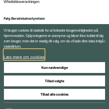
Whistleblowerordningen
Følg Beredskabsstyrelsen
X BRSdk
Vi bruger cookies til statistik for at forbedre brugervenligheden på
hjemmesiden. Oplysningerne er anonyme og bliver ikke koblet til dig
LinkedIn BRS-profil
som bruger, men det er stadig dit valg, om du vil lade dine data indgå i
statistikken.
YouTube
Læs mere om cookies
Instagram
Kun nødvendige
Tillad valgte
Tillad alle cookies
Databeskyttelse