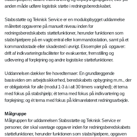
anden måde udføre logistisk støtte i redningsberedskabet.
Stabsstøtte og Teknisk Service er en modulopbygget uddannelse
målrettet opgaverne på manuelt niveau inden for
redningsberedskabets støttefunktioner, herunder funktionen som
stabshjælpere på en vagtcentral eller kommandostation, samt på et
kommandostade eller skadested i øvrigt. Eksempler på opgaver:
drift af indkvarteringsfaciliteter for evakuenter, fremstilling og
udlevering af forplejning og andre logistiske støttefunktioner.
Uddannelsen dækker fire hovedtemaer: En grundlæggende
basisviden om arbejdssikkerhed, beredskabets opbygning m.m., der
er obligatorisk for alle (modul 1-3 á i alt 30 timers varighed); ét tema
med fokus på stabshjælp; ét tema med fokus på indkvartering og
forplejning; og ét tema med fokus på̊ klimarelateret redningsarbejde.
Målgruppe
Målgruppen for uddannelsen Stabsstøtte og Teknisk Service er
personer, der skal varetage opgaver inden for redningsberedskabets
støttefunktioner, herunder funktionen som stabshjælpere, opgaven