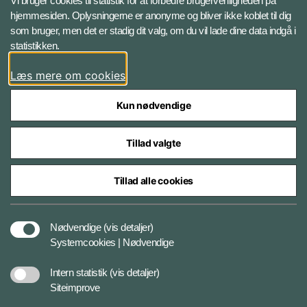
Vi bruger cookies til statistik for at forbedre brugervenligheden på
hjemmesiden. Oplysningerne er anonyme og bliver ikke koblet til dig
LinkedIn BRS-profil
som bruger, men det er stadig dit valg, om du vil lade dine data indgå i
statistikken.
YouTube
Læs mere om cookies
Instagram
Kun nødvendige
Tillad valgte
Tillad alle cookies
Databeskyttelse
Nødvendige
(vis detaljer)
Systemcookies | Nødvendige
Cookiepolitik
Intern statistik
(vis detaljer)
Siteimprove
Tilgængelighedserklæring