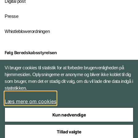
Digital post
Presse
Whistleblowerordningen
Følg Beredskabsstyrelsen
X BRSdk
Vi bruger cookies til statistik for at forbedre brugervenligheden på
hjemmesiden. Oplysningerne er anonyme og bliver ikke koblet til dig
LinkedIn BRS-profil
som bruger, men det er stadig dit valg, om du vil lade dine data indgå i
statistikken.
YouTube
Læs mere om cookies
Instagram
Kun nødvendige
Tillad valgte