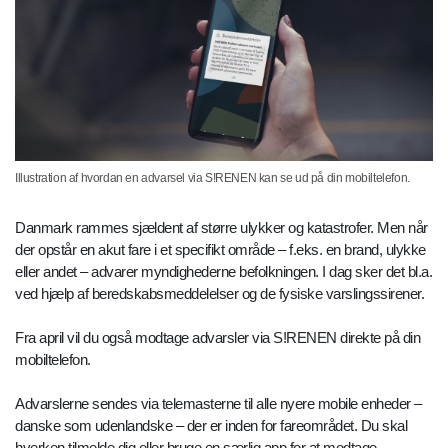
Illustration af hvordan en advarsel via S!RENEN kan se ud på din mobiltelefon.
Danmark rammes sjældent af større ulykker og katastrofer. Men når
der opstår en akut fare i et specifikt område – f.eks. en brand, ulykke
eller andet – advarer myndighederne befolkningen. I dag sker det bl.a.
ved hjælp af beredskabsmeddelelser og de fysiske varslingssirener.
Fra april vil du også modtage advarsler via S!RENEN direkte på din
mobiltelefon.
Advarslerne sendes via telemasterne til alle nyere mobile enheder –
danske som udenlandske – der er inden for fareområdet. Du skal
hverken tilmelde dig eller bruge en særlig app for at modtage