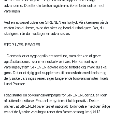
advarslerne. Du eller din telefon registreres ikke i forbindelse med
varslingen.
Ved en advarsel udsender S!RENEN en høj lyd. På skærmen på din
telefon kan du læse, hvad der sker, og hvad du skal gøre. Det, du
skal gøre, når du modtager en advarsel, er:
STOP. LÆS. REAGER.
– Danmark er et trygt og sikkert samfund, men der kan alligevel
opstå situationer, hvor menneskeliv er i fare. Her kan det nye
varslingssystem S!RENEN advare dig og fortælle dig, hvad du skal
gøre. Det er et rigtig godt supplement til beredskabsmeddelelser og
de fysiske varslingssirener, siger fungerende forsvarsminister Troels
Lund Poulsen.
I dag starter en oplysningskampagne for S!RENEN, der p.t. er i den
afsluttende testfase. Fra april er systemet fuld operativt. Det er
planen, at S!RENEN bliver testet nationalt i forbindelse med den årlige
test af de fysiske varslingssirener den første onsdag i maj kl 12.