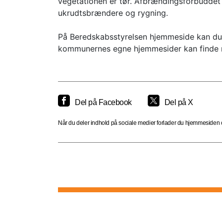
vegetationen er tør. Afbrændingsforbuddet e
ukrudtsbrændere og rygning.
På Beredskabsstyrelsen hjemmeside kan du 
kommunernes egne hjemmesider kan finde m
Del på Facebook
Del på X
Når du deler indhold på sociale medier forlader du hjemmesiden og