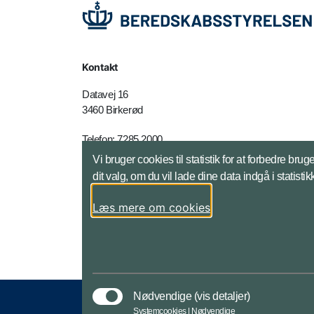
Kontakt
Datavej 16
3460 Birkerød
Telefon: 7285 2000
E-mail:
brs@brs.dk
Vi bruger cookies til statistik for at forbedre 
dit valg, om du vil lade dine data indgå i statisti
Kontakt - adresser mm
Læs mere om cookies
Nødvendige
(vis detaljer)
Systemcookies | Nødvendige