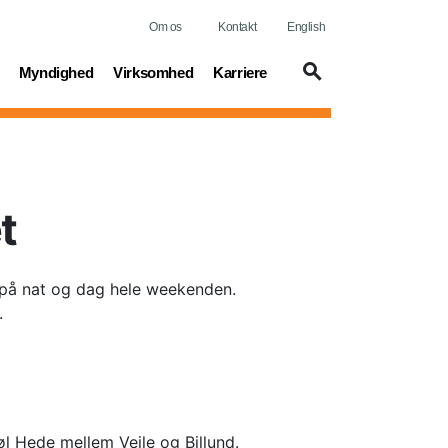
Om os
Kontakt
English
t)
(current)
(current)
(current)
Myndighed
Virksomhed
Karriere
t
 på nat og dag hele weekenden.
.
 Hede mellem Vejle og Billund.