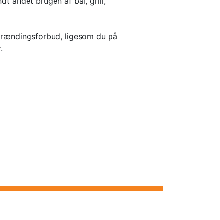
t andet brugen af bål, grill,
fbrændingsforbud, ligesom du på
.