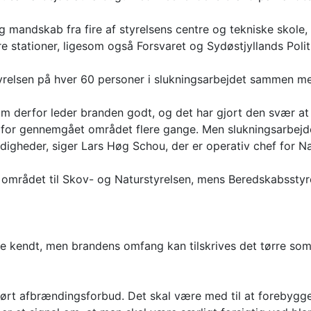
mandskab fra fire af styrelsens centre og tekniske skole, 
stationer, ligesom også Forsvaret og Sydøstjyllands Politi 
tyrelsen på hver 60 personer i slukningsarbejdet sammen med
om derfor leder branden godt, og det har gjort den svær at
or gennemgået området flere gange. Men slukningsarbejdet
gheder, siger Lars Høg Schou, der er operativ chef for Na
 området til Skov- og Naturstyrelsen, mens Beredskabsstyr
e kendt, men brandens omfang kan tilskrives det tørre som
ørt afbrændingsforbud. Det skal være med til at forebygge 