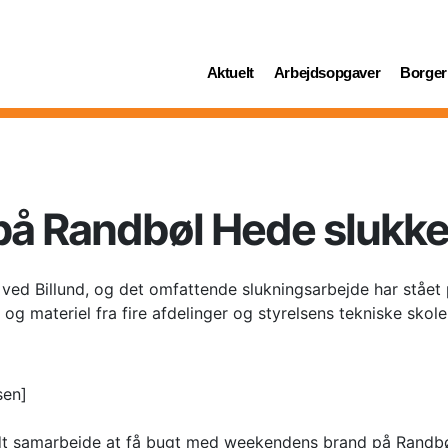
(current)
(current)
(curren
Aktuelt
Arbejdsopgaver
Borger
på Randbøl Hede slukke
ed Billund, og det omfattende slukningsarbejde har stået
 materiel fra fire afdelinger og styrelsens tekniske skole
sen]
dt samarbejde at få bugt med weekendens brand på Randbøl