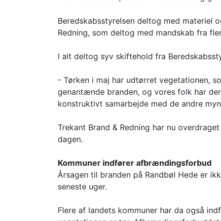
Beredskabsstyrelsen deltog med materiel og 
Redning, som deltog med mandskab fra flere 
I alt deltog syv skiftehold fra Beredskabss
- Tørken i maj har udtørret vegetationen, s
genantænde branden, og vores folk har derf
konstruktivt samarbejde med de andre myndi
Trekant Brand & Redning har nu overdraget
dagen.
Kommuner indfører afbrændingsforbud
Årsagen til branden på Randbøl Hede er ikk
seneste uger.
Flere af landets kommuner har da også indf