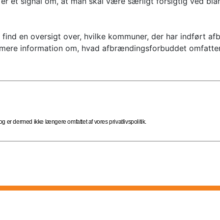
r et signal om, at man skal være særligt forsigtig ved bland
find en oversigt over, hvilke kommuner, der har indført a
ere information om, hvad afbrændingsforbuddet omfatter
 er dermed ikke længere omfattet af vores privatlivspolitik.