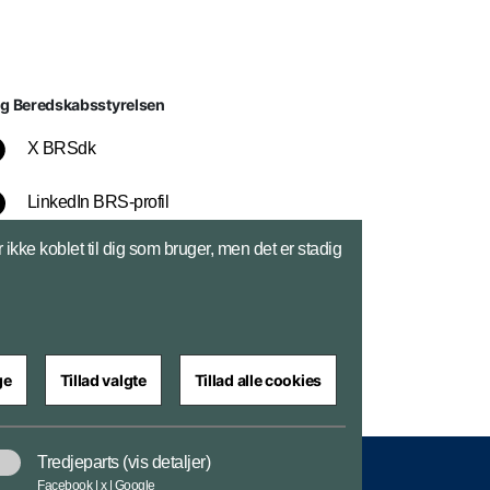
lg Beredskabsstyrelsen
X BRSdk
LinkedIn BRS-profil
ikke koblet til dig som bruger, men det er stadig
YouTube
Instagram
ge
Tillad valgte
Tillad alle cookies
Tredjeparts
(vis detaljer)
se
Cookiepolitik
Tilgængelighedserklæring
Facebook | x | Google