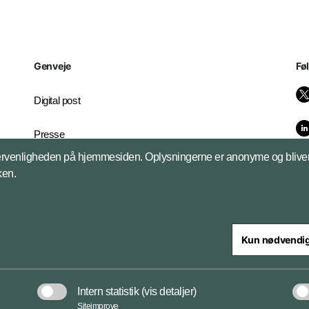
Genveje
Fø
Digital post
Presse
brugervenligheden på hjemmesiden. Oplysningerne er anonyme og bliver 
Whistleblowerordningen
kken.
Kun nødvendi
Intern statistik
(vis detaljer)
Databeskyttel
Siteimprove