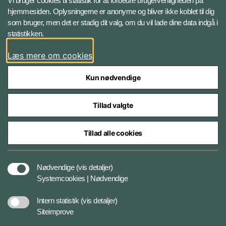
Vi bruger cookies til statistik for at forbedre brugervenligheden på
hjemmesiden. Oplysningerne er anonyme og bliver ikke koblet til dig
LinkedIn BRS-profil
som bruger, men det er stadig dit valg, om du vil lade dine data indgå i
statistikken.
YouTube
Læs mere om cookies
Instagram
Kun nødvendige
Tillad valgte
Tillad alle cookies
Databeskyttelse
Nødvendige
(vis detaljer)
Systemcookies | Nødvendige
Cookiepolitik
Intern statistik
(vis detaljer)
Siteimprove
Tilgængelighedserklæring