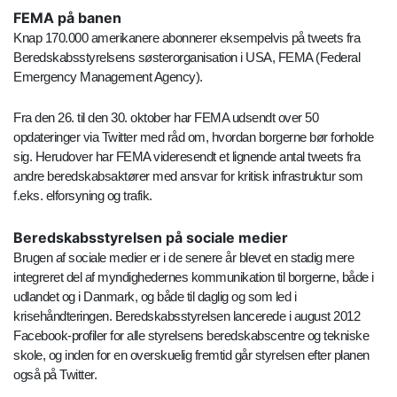
FEMA på banen
Knap 170.000 amerikanere abonnerer eksempelvis på tweets fra
Beredskabsstyrelsens søsterorganisation i USA, FEMA (Federal
Emergency Management Agency).
Fra den 26. til den 30. oktober har FEMA udsendt over 50
opdateringer via Twitter med råd om, hvordan borgerne bør forholde
sig. Herudover har FEMA videresendt et lignende antal tweets fra
andre beredskabsaktører med ansvar for kritisk infrastruktur som
f.eks. elforsyning og trafik.
Beredskabsstyrelsen på sociale medier
Brugen af sociale medier er i de senere år blevet en stadig mere
integreret del af myndighedernes kommunikation til borgerne, både i
udlandet og i Danmark, og både til daglig og som led i
krisehåndteringen. Beredskabsstyrelsen lancerede i august 2012
Facebook-profiler for alle styrelsens beredskabscentre og tekniske
skole, og inden for en overskuelig fremtid går styrelsen efter planen
også på Twitter.