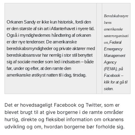
Beredskabsstyre
Orkanen Sandy er ikke kun historisk, fordi den
lsens
er den største af sin art i Atlanterhavet i nyere tid.
amerikanske
Også i myndighedernes håndtering af orkanen
søsterorganisati
er der nye tendenser. De amerikanske
on,
Federal
beredskabsmyndigheder og private aktører med
Emergency
beredskabsansvar har nemlig i stor stil benyttet
Management
sig af sociale medier som led i indsatsen – både
Agency
før, under og efter, at den ramte den
(FEMA), på
amerikanske østkyst natten til i dag, tirsdag.
Facebook –
klik for at gå til
siden.
Det er hovedsageligt Facebook og Twitter, som er
blevet brugt til at give borgerne i de ramte områder
hurtig, direkte og fleksibel information om orkanens
udvikling og om, hvordan borgerne bør forholde sig.