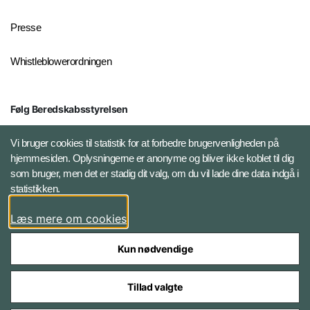
Presse
Whistleblowerordningen
Følg Beredskabsstyrelsen
X BRSdk
Vi bruger cookies til statistik for at forbedre brugervenligheden på
hjemmesiden. Oplysningerne er anonyme og bliver ikke koblet til dig
LinkedIn BRS-profil
som bruger, men det er stadig dit valg, om du vil lade dine data indgå i
statistikken.
YouTube
Læs mere om cookies
Instagram
Kun nødvendige
Tillad valgte