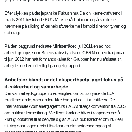
Efter ulykken på det japanske Fukushima Daiichi kernekraftværk i
marts 2011 besluttede EU’s Ministerråd, at man også skulle se
nærmere på sikring af kernekraftværkerne i forhold til terror, tyveri og
sabotage.
På den baggrund nedsatte Ministerrådet i juli 2011 en ad hoc
arbejdsgruppe, som Beredskabsstyrelsens CBRN-enhed fra januar
til juni 2012 har haft formandskabet for. Gruppen har nu afsluttet sit
arbejde med en offentlig tilgængelig rapport.
Anbefaler blandt andet eksperthjælp, øget fokus på
it-sikkerhed og samarbejde
Der var i arbejdsgruppen bred enighed om at tilskynde de EU-
medlemslande, som endnu ikke har gjort det, til at ratificere Det
Internationale Atomenergiagenturs (IAEA) tillægskonvention fra 2005
om nuklear terrorsikring. Medlemslandene bliver i rapporten også
kraftigt opfordret til at benytte sig af IAEA’s publikationer om nuklear
sikring samt agenturets tilbud om en ekspertgennemgang af