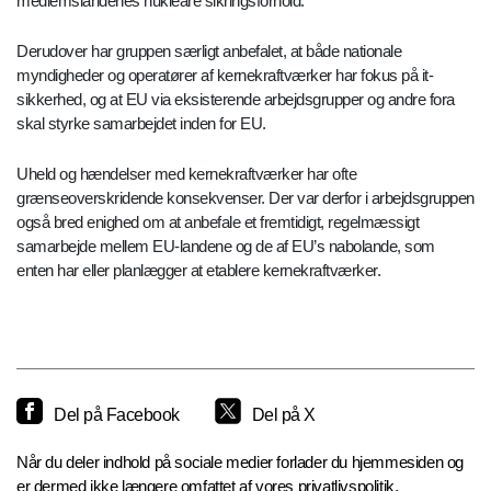
medlemslandenes nukleare sikringsforhold.
Derudover har gruppen særligt anbefalet, at både nationale
myndigheder og operatører af kernekraftværker har fokus på it-
sikkerhed, og at EU via eksisterende arbejdsgrupper og andre fora
skal styrke samarbejdet inden for EU.
Uheld og hændelser med kernekraftværker har ofte
grænseoverskridende konsekvenser. Der var derfor i arbejdsgruppen
også bred enighed om at anbefale et fremtidigt, regelmæssigt
samarbejde mellem EU-landene og de af EU’s nabolande, som
enten har eller planlægger at etablere kernekraftværker.
Del på Facebook
Del på X
Når du deler indhold på sociale medier forlader du hjemmesiden og
er dermed ikke længere omfattet af vores privatlivspolitik.