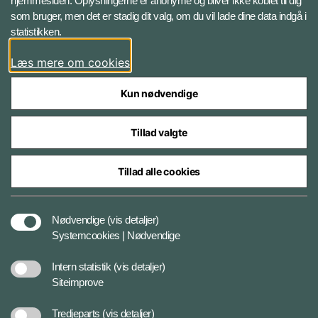
hjemmesiden. Oplysningerne er anonyme og bliver ikke koblet til dig
LinkedIn BRS-profil
som bruger, men det er stadig dit valg, om du vil lade dine data indgå i
statistikken.
YouTube
Læs mere om cookies
Instagram
Kun nødvendige
Tillad valgte
Tillad alle cookies
Databeskyttelse
Nødvendige
(vis detaljer)
Systemcookies | Nødvendige
Cookiepolitik
Intern statistik
(vis detaljer)
Siteimprove
Tilgængelighedserklæring
Tredjeparts
(vis detaljer)