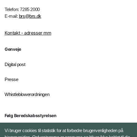
Telefon: 7285 2000
E-mail:
brs@brs.dk
Kontakt - adresser mm
Genveje
Digital post
Presse
Whistleblowerordningen
Følg Beredskabsstyrelsen
X BRSdk
Vi bruger cookies til statistik for at forbedre brugervenligheden på