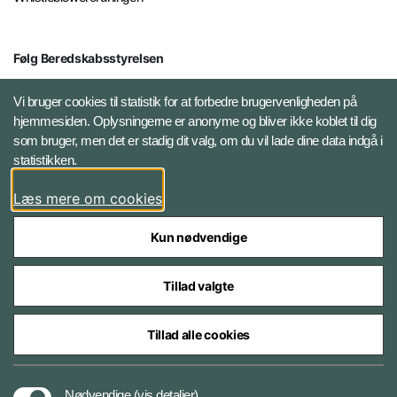
Følg Beredskabsstyrelsen
X BRSdk
Vi bruger cookies til statistik for at forbedre brugervenligheden på
hjemmesiden. Oplysningerne er anonyme og bliver ikke koblet til dig
LinkedIn BRS-profil
som bruger, men det er stadig dit valg, om du vil lade dine data indgå i
statistikken.
YouTube
Læs mere om cookies
Instagram
Kun nødvendige
Tillad valgte
Tillad alle cookies
Databeskyttelse
Nødvendige
(vis detaljer)