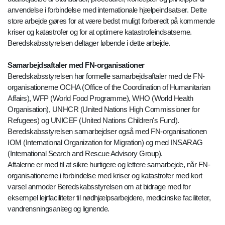
anvendelse i forbindelse med internationale hjælpeindsatser. Dette
store arbejde gøres for at være bedst muligt forberedt på kommende
kriser og katastrofer og for at optimere katastrofeindsatserne.
Beredskabsstyrelsen deltager løbende i dette arbejde.
Samarbejdsaftaler med FN-organisationer
Beredskabsstyrelsen har formelle samarbejdsaftaler med de FN-
organisationerne OCHA (Office of the Coordination of Humanitarian
Affairs), WFP (World Food Programme), WHO (World Health
Organisation), UNHCR (United Nations High Commissioner for
Refugees) og UNICEF (United Nations Children's Fund).
Beredskabsstyrelsen samarbejdser også med FN-organisationen
IOM (International Organization for Migration) og med INSARAG
(International Search and Rescue Advisory Group).
Aftalerne er med til at sikre hurtigere og lettere samarbejde, når FN-
organisationerne i forbindelse med kriser og katastrofer med kort
varsel anmoder Beredskabsstyrelsen om at bidrage med for
eksempel lejrfaciliteter til nødhjælpsarbejdere, medicinske faciliteter,
vandrensningsanlæg og lignende.