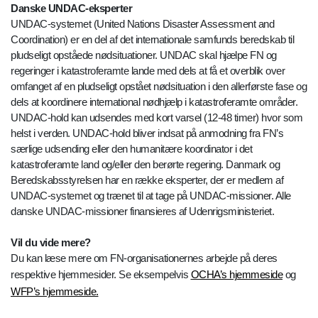
Danske UNDAC-eksperter
UNDAC-systemet (United Nations Disaster Assessment and
Coordination) er en del af det internationale samfunds beredskab til
pludseligt opståede nødsituationer. UNDAC skal hjælpe FN og
regeringer i katastroferamte lande med dels at få et overblik over
omfanget af en pludseligt opstået nødsituation i den allerførste fase og
dels at koordinere international nødhjælp i katastroferamte områder.
UNDAC-hold kan udsendes med kort varsel (12-48 timer) hvor som
helst i verden. UNDAC-hold bliver indsat på anmodning fra FN’s
særlige udsending eller den humanitære koordinator i det
katastroferamte land og/eller den berørte regering. Danmark og
Beredskabsstyrelsen har en række eksperter, der er medlem af
UNDAC-systemet og trænet til at tage på UNDAC-missioner. Alle
danske UNDAC-missioner finansieres af Udenrigsministeriet.
Vil du vide mere?
Du kan læse mere om FN-organisationernes arbejde på deres
respektive hjemmesider. Se eksempelvis
OCHA’s hjemmeside
og
WFP’s hjemmeside.