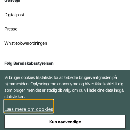
Genveje
Digital post
Presse
Whistleblowerordningen
Følg Beredskabsstyrelsen
X BRSdk
Vi bruger cookies til statistik for at forbedre brugervenligheden på
hjemmesiden. Oplysningerne er anonyme og bliver ikke koblet til dig
LinkedIn BRS-profil
som bruger, men det er stadig dit valg, om du vil lade dine data indgå i
statistikken.
YouTube
Læs mere om cookies
Instagram
Kun nødvendige