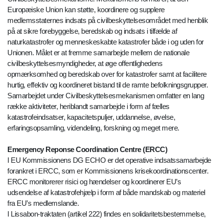
Europæiske Union kan støtte, koordinere og supplere
medlemsstaternes indsats på civilbeskyttelsesområdet med henblik
på at sikre forebyggelse, beredskab og indsats i tilfælde af
naturkatastrofer og menneskeskabte katastrofer både i og uden for
Unionen. Målet er at fremme samarbejde mellem de nationale
civilbeskyttelsesmyndigheder, at øge offentlighedens
opmærksomhed og beredskab over for katastrofer samt at facilitere
hurtig, effektiv og koordineret bistand til de ramte befolkningsgrupper.
Samarbejdet under Civilbeskyttelsesmekanismen omfatter en lang
række aktiviteter, heriblandt samarbejde i form af fælles
katastrofeindsatser, kapacitetspuljer, uddannelse, øvelse,
erfaringsopsamling, videndeling, forskning og meget mere.
Emergency Reponse Coordination Centre (ERCC)
I EU Kommissionens DG ECHO er det operative indsatssamarbejde
forankret i ERCC, som er Kommissionens krisekoordinationscenter.
ERCC monitorerer risici og hændelser og koordinerer EU’s
udsendelse af katastrofehjælp i form af både mandskab og materiel
fra EU’s medlemslande.
I Lissabon-traktaten (artikel 222) findes en solidaritetsbestemmelse,