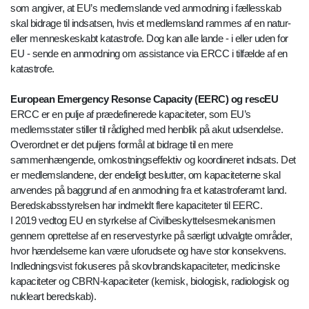
som angiver, at EU’s medlemslande ved anmodning i fællesskab
skal bidrage til indsatsen, hvis et medlemsland rammes af en natur-
eller menneskeskabt katastrofe. Dog kan alle lande - i eller uden for
EU - sende en anmodning om assistance via ERCC i tilfælde af en
katastrofe.
European Emergency Resonse Capacity (EERC) og rescEU
ERCC er en pulje af prædefinerede kapaciteter, som EU’s
medlemsstater stiller til rådighed med henblik på akut udsendelse.
Overordnet er det puljens formål at bidrage til en mere
sammenhængende, omkostningseffektiv og koordineret indsats. Det
er medlemslandene, der endeligt beslutter, om kapaciteterne skal
anvendes på baggrund af en anmodning fra et katastroferamt land.
Beredskabsstyrelsen har indmeldt flere kapaciteter til EERC.
I 2019 vedtog EU en styrkelse af Civilbeskyttelsesmekanismen
gennem oprettelse af en reservestyrke på særligt udvalgte områder,
hvor hændelserne kan være uforudsete og have stor konsekvens.
Indledningsvist fokuseres på skovbrandskapaciteter, medicinske
kapaciteter og CBRN-kapaciteter (kemisk, biologisk, radiologisk og
nukleart beredskab).