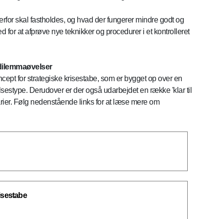
rfor skal fastholdes, og hvad der fungerer mindre godt og
for at afprøve nye teknikker og procedurer i et kontrolleret
 dilemmaøvelser
ept for strategiske krisestabe, som er bygget op over en
estype. Derudover er der også udarbejdet en række 'klar til
rier. Følg nedenstående links for at læse mere om
isestabe