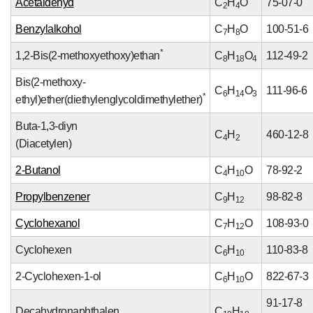
Acetaldehyd
C
H
O
75-07-0
2
4
Benzylalkohol
C
H
O
100-51-6
7
8
*
1,2-Bis(2-methoxyethoxy)ethan
C
H
O
112-49-2
8
18
4
Bis(2-methoxy-
C
H
O
111-96-6
6
14
3
*
ethyl)ether(diethylenglycoldimethylether)
Buta-1,3-diyn
C
H
460-12-8
4
2
(Diacetylen)
2-Butanol
C
H
O
78-92-2
4
10
Propylbenzener
C
H
98-82-8
9
12
Cyclohexanol
C
H
O
108-93-0
7
12
Cyclohexen
C
H
110-83-8
6
10
2-Cyclohexen-1-ol
C
H
O
822-67-3
6
10
91-17-8
Decahydronaphthalen
C
H