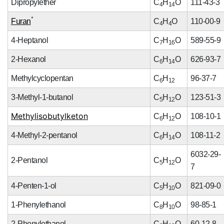
*
Dipropylether
C
H
O
111-43-3
4
14
*
Furan
C
H
O
110-00-9
4
4
4-Heptanol
C
H
O
589-55-9
7
16
2-Hexanol
C
H
O
626-93-7
6
14
Methylcyclopentan
C
H
96-37-7
6
12
3-Methyl-1-butanol
C
H
O
123-51-3
5
12
Methylisobutylketon
C
H
O
108-10-1
6
12
4-Methyl-2-pentanol
C
H
O
108-11-2
6
14
6032-29-
2-Pentanol
C
H
O
5
12
7
4-Penten-1-ol
C
H
O
821-09-0
5
10
1-Phenylethanol
C
H
O
98-85-1
8
10
2-Phenylethanol
C
H
O
60-12-8