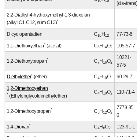
10
18
(cis-/trans
2,2-Dialkyl-4-hydroxymethyl-1,3-dioxolan
-
-
*
(alkyl:C1-C12, sum C13)
Dicyclopentadien
C
H
77-73-6
10
12
*
1,1-Diethoxyethan
(acetal)
C
H
O
105-57-7
6
14
2
10221-
*
1,2-Diethoxypropan
C
H
O
7
16
2
57-5
*
Diethylether
(ether)
C
H
O
60-29-7
4
10
1,2-Dimethoxyethan
C
H
O
110-71-4
4
10
2
*
(Ethylenglycoldimethylether)
7778-85-
*
1,2-Dimethoxypropan
C
H
O
5
12
2
0
*
1,4-Dioxan
C
H
O
123-91-1
4
8
2