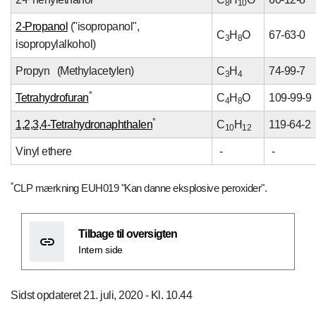
8
10
2-Propanol
("isopropanol",
C
H
O
67-63-0
3
8
isopropylalkohol)
Propyn (Methylacetylen)
C
H
74-99-7
3
4
*
Tetrahydrofuran
C
H
O
109-99-9
4
8
*
1,2,3,4-Tetrahydronaphthalen
C
H
119-64-2
10
12
Vinyl ethere
-
-
*
CLP mærkning EUH019 "Kan danne eksplosive peroxider".
Tilbage til oversigten
Intern side
Sidst opdateret 21. juli, 2020 - Kl. 10.44