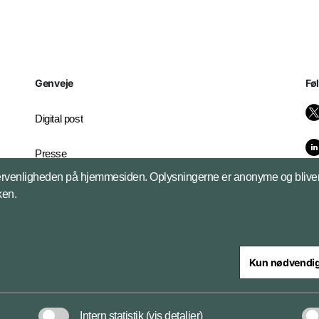
Genveje
Fø
Digital post
Presse
brugervenligheden på hjemmesiden. Oplysningerne er anonyme og bliver 
Whistleblowerordningen
kken.
Kun nødvendi
Intern statistik
(vis detaljer)