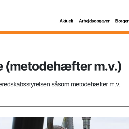
(current)
(current)
(curren
Aktuelt
Arbejdsopgaver
Borger
e (metodehæfter m.v.)
 Beredskabsstyrelsen såsom metodehæfter m.v.