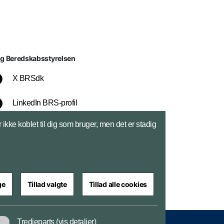
lg Beredskabsstyrelsen
X BRSdk
LinkedIn BRS-profil
ikke koblet til dig som bruger, men det er stadig
YouTube
Instagram
ge
Tillad valgte
Tillad alle cookies
Tredjeparts
(vis detaljer)