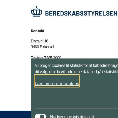
Kontakt
Datavej 16
3460 Birkerød
Telefon: 7285 2000
E-mail:
brs@brs.dk
Vi bruger cookies til statistik for at forbedre 
dit valg, om du vil lade dine data indgå i statisti
Kontakt - adresser mm
Læs mere om cookies
Nødvendige
(vis detaljer)