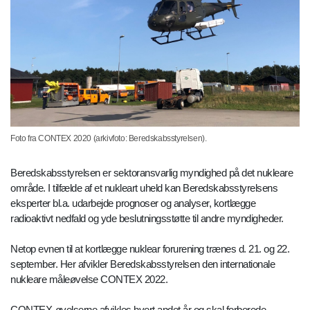
Foto fra CONTEX 2020 (arkivfoto: Beredskabsstyrelsen).
Beredskabsstyrelsen er sektoransvarlig myndighed på det nukleare
område. I tilfælde af et nukleart uheld kan Beredskabsstyrelsens
eksperter bl.a. udarbejde prognoser og analyser, kortlægge
radioaktivt nedfald og yde beslutningsstøtte til andre myndigheder.
Netop evnen til at kortlægge nuklear forurening trænes d. 21. og 22.
september. Her afvikler Beredskabsstyrelsen den internationale
nukleare måleøvelse CONTEX 2022.
CONTEX-øvelserne afvikles hvert andet år og skal forberede