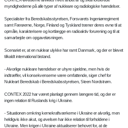
myndighederne på alle typer af nukleare og radiologiske hændelser.
Specialister fra Beredskabsstyrelsen, Forsvarets Ingeniørregiment
samt Færøerne, Norge, Finland og Tyskland træner deres evne til at
opmåle, karakterisere og kortlægge en radioaktiv forurening og til at
samarbejde om opgaveløsningen.
Scenariet er, at en nuklear ulykke har ramt Danmark, og der er blevet
tilkaldt international bistand.
- Alvorlige nukleare hændelser er uhyre sjældne, men hvis de
indtræffer, vil konsekvenserne være omfattende, siger chef for
Nukleart Beredskab i Beredskabsstyrelsen, Steen Nordstrøm.
CONTEX 2022 har været planlagt gennem længere tid, og der er
ingen relation til Ruslands krig i Ukraine.
- Situationen omkring kernekraftværkerne i Ukraine er alvorlig, men
heldigvis ikke akut, og øvelsen har ikke relation til forholdene i
Ukraine. Men krigen i Ukraine aktualiserer behovet for, at de