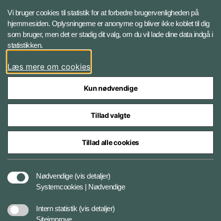
X BRSdk
Vi bruger cookies til statistik for at forbedre brugervenligheden på
hjemmesiden. Oplysningerne er anonyme og bliver ikke koblet til dig
LinkedIn BRS-profil
som bruger, men det er stadig dit valg, om du vil lade dine data indgå i
statistikken.
YouTube
Læs mere om cookies
Instagram
Kun nødvendige
Tillad valgte
Tillad alle cookies
Databeskyttelse
Nødvendige
(vis detaljer)
Systemcookies | Nødvendige
Cookiepolitik
Intern statistik
(vis detaljer)
Siteimprove