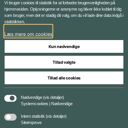
X BRSdk
Vi bruger cookies til statistik for at forbedre brugervenligheden på
hjemmesiden. Oplysningerne er anonyme og bliver ikke koblet til dig
LinkedIn BRS-profil
som bruger, men det er stadig dit valg, om du vil lade dine data indgå i
statistikken.
YouTube
Læs mere om cookies
Instagram
Kun nødvendige
Tillad valgte
Tillad alle cookies
Databeskyttelse
Nødvendige
(vis detaljer)
Systemcookies | Nødvendige
Cookiepolitik
Intern statistik
(vis detaljer)
Siteimprove