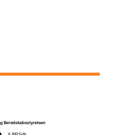
lg Beredskabsstyrelsen
X BRSdk