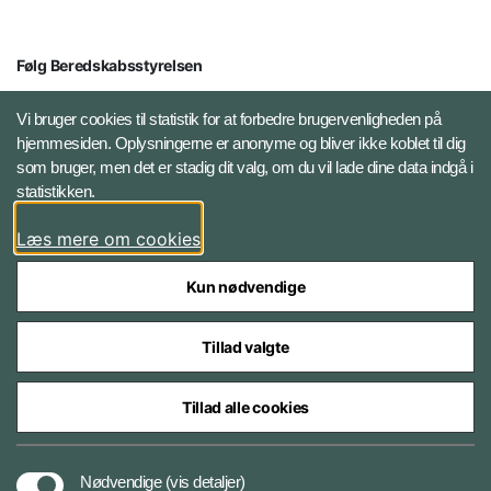
Følg Beredskabsstyrelsen
X BRSdk
Vi bruger cookies til statistik for at forbedre brugervenligheden på
hjemmesiden. Oplysningerne er anonyme og bliver ikke koblet til dig
LinkedIn BRS-profil
som bruger, men det er stadig dit valg, om du vil lade dine data indgå i
statistikken.
YouTube
Læs mere om cookies
Instagram
Kun nødvendige
Tillad valgte
Tillad alle cookies
Databeskyttelse
Nødvendige
(vis detaljer)