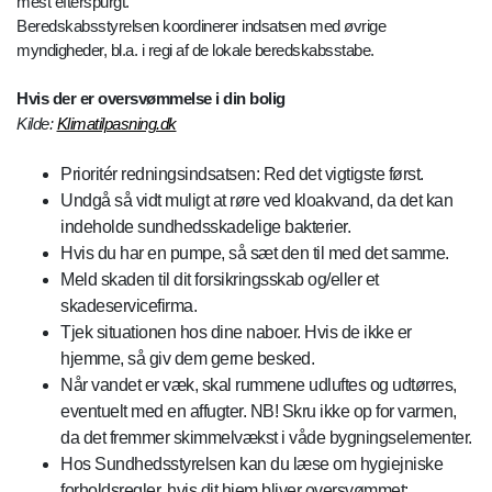
mest efterspurgt.
Beredskabsstyrelsen koordinerer indsatsen med øvrige
myndigheder, bl.a. i regi af de lokale beredskabsstabe.
Hvis der er oversvømmelse i din bolig
Kilde:
Klimatilpasning.dk
Prioritér redningsindsatsen: Red det vigtigste først.
Undgå så vidt muligt at røre ved kloakvand, da det kan
indeholde sundhedsskadelige bakterier.
Hvis du har en pumpe, så sæt den til med det samme.
Meld skaden til dit forsikringsskab og/eller et
skadeservicefirma.
Tjek situationen hos dine naboer. Hvis de ikke er
hjemme, så giv dem gerne besked.
Når vandet er væk, skal rummene udluftes og udtørres,
eventuelt med en affugter. NB! Skru ikke op for varmen,
da det fremmer skimmelvækst i våde bygningselementer.
Hos Sundhedsstyrelsen kan du læse om hygiejniske
forholdsregler, hvis dit hjem bliver oversvømmet: