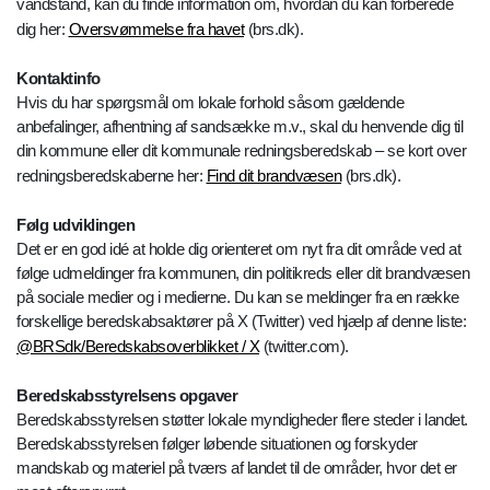
vandstand, kan du finde information om, hvordan du kan forberede
dig her:
Oversvømmelse fra havet
(brs.dk).
Kontaktinfo
Hvis du har spørgsmål om lokale forhold såsom gældende
anbefalinger, afhentning af sandsække m.v., skal du henvende dig til
din kommune eller dit kommunale redningsberedskab – se kort over
redningsberedskaberne her:
Find dit brandvæsen
(brs.dk).
Følg udviklingen
Det er en god idé at holde dig orienteret om nyt fra dit område ved at
følge udmeldinger fra kommunen, din politikreds eller dit brandvæsen
på sociale medier og i medierne. Du kan se meldinger fra en række
forskellige beredskabsaktører på X (Twitter) ved hjælp af denne liste:
@BRSdk/Beredskabsoverblikket / X
(twitter.com).
Beredskabsstyrelsens opgaver
Beredskabsstyrelsen støtter lokale myndigheder flere steder i landet.
Beredskabsstyrelsen følger løbende situationen og forskyder
mandskab og materiel på tværs af landet til de områder, hvor det er