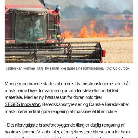
Høsten kan komme i fare, hvis man ikke tager sine forholdregler. Foto: Colourbox
Mange markbrande startes af en gnist fra høstmaskinerne, eller når
maskinerne bliver for varme og antænder støv eller andet tørt
materiale. Med en ny høstsæson for døren opfordrer
SEGES Innovation
, Beredskabsstyrelsen og Danske Beredskaber
maskinførerne til at gøre rengøring af maskineriet til en rutine.
- Det allervigtigste brandforebyggende tiltag er daglig rengøring af
høstmaskinerne. Vi anbefaler, at mejetærskere blæses ren for halm