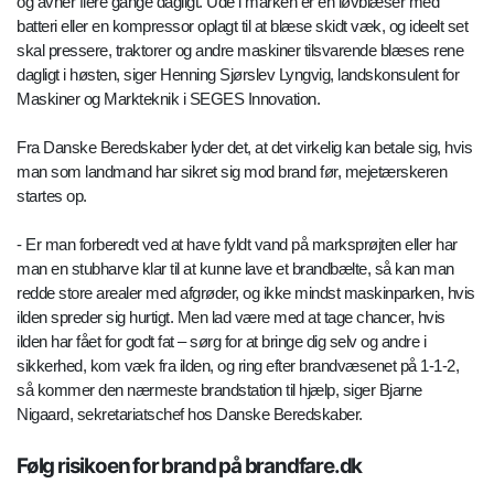
og avner flere gange dagligt. Ude i marken er en løvblæser med
batteri eller en kompressor oplagt til at blæse skidt væk, og ideelt set
skal pressere, traktorer og andre maskiner tilsvarende blæses rene
dagligt i høsten, siger Henning Sjørslev Lyngvig, landskonsulent for
Maskiner og Markteknik i SEGES Innovation.
Fra Danske Beredskaber lyder det, at det virkelig kan betale sig, hvis
man som landmand har sikret sig mod brand før, mejetærskeren
startes op.
- Er man forberedt ved at have fyldt vand på marksprøjten eller har
man en stubharve klar til at kunne lave et brandbælte, så kan man
redde store arealer med afgrøder, og ikke mindst maskinparken, hvis
ilden spreder sig hurtigt. Men lad være med at tage chancer, hvis
ilden har fået for godt fat – sørg for at bringe dig selv og andre i
sikkerhed, kom væk fra ilden, og ring efter brandvæsenet på 1-1-2,
så kommer den nærmeste brandstation til hjælp, siger Bjarne
Nigaard, sekretariatschef hos Danske Beredskaber.
Følg risikoen for brand på brandfare.dk