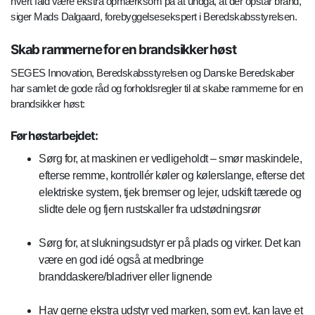
hvert fald være ekstra opmærksom på at undgå, at der opstår brand,
siger Mads Dalgaard, forebyggelsesekspert i Beredskabsstyrelsen.
Skab rammerne for en brandsikker høst
SEGES Innovation, Beredskabsstyrelsen og Danske Beredskaber
har samlet de gode råd og forholdsregler til at skabe rammerne for en
brandsikker høst:
Før høstarbejdet:
Sørg for, at maskinen er vedligeholdt – smør maskindele,
efterse remme, kontrollér køler og kølerslange, efterse det
elektriske system, tjek bremser og lejer, udskift tærede og
slidte dele og fjern rustskaller fra udstødningsrør
Sørg for, at slukningsudstyr er på plads og virker. Det kan
være en god idé også at medbringe
branddaskere/bladriver eller lignende
Hav gerne ekstra udstyr ved marken, som evt. kan lave et