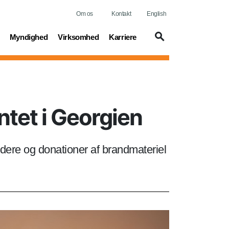
Om os
Kontakt
English
t)
(current)
(current)
(current)
Myndighed
Virksomhed
Karriere
tet i Georgien
dere og donationer af brandmateriel