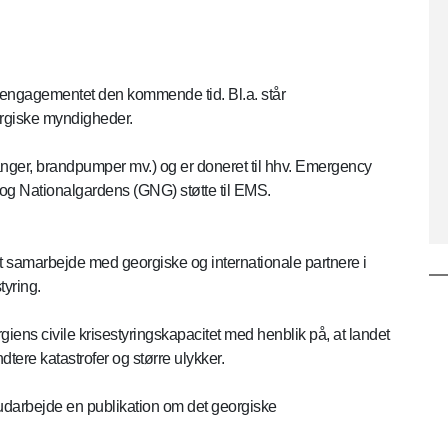
ngagementet den kommende tid. Bl.a. står
eorgiske myndigheder.
anger, brandpumper mv.) og er doneret til hhv. Emergency
g Nationalgardens (GNG) støtte til EMS.
t samarbejde med georgiske og internationale partnere i
tyring.
rgiens civile krisestyringskapacitet med henblik på, at landet
tere katastrofer og større ulykker.
 udarbejde en publikation om det georgiske