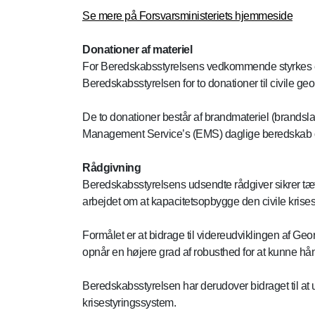
Se mere på Forsvarsministeriets hjemmeside
Donationer af materiel
For Beredskabsstyrelsens vedkommende styrkes e
Beredskabsstyrelsen for to donationer til civile g
De to donationer består af brandmateriel (brandsl
Management Service’s (EMS) daglige beredskab o
Rådgivning
Beredskabsstyrelsens udsendte rådgiver sikrer tæ
arbejdet om at kapacitetsopbygge den civile krises
Formålet er at bidrage til videreudviklingen af Geo
opnår en højere grad af robusthed for at kunne hånd
Beredskabsstyrelsen har derudover bidraget til at
krisestyringssystem.