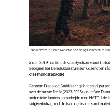
Enheder trænet af Beredskabsstyrelsen bidrog i sommer til at be
Siden 2019 har Beredskabsstyrelsen været til st
Georgien har Beredskabsstyrelsen udsendt en rådgiv
krisestyringskapacitet.
Gennem Freds- og Stabiliseringsfonden vil perso
over de næste fire år (2023-2026) videreføre Danma
understøtte landets samarbejde med NATO. I de 
rådgiverbidrag, mobile træningsteams samt materi