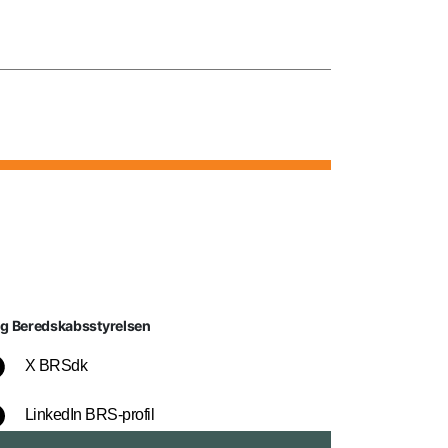
lg Beredskabsstyrelsen
X BRSdk
LinkedIn BRS-profil