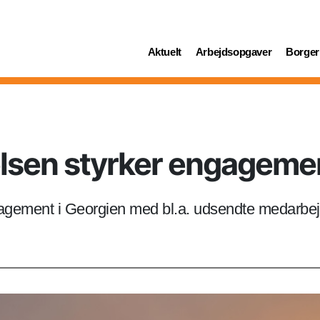
(current)
(current)
(curren
Aktuelt
Arbejdsopgaver
Borger
lsen styrker engagemen
gagement i Georgien med bl.a. udsendte medarbej