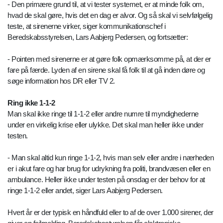
- Den primære grund til, at vi tester systemet, er at minde folk om,
hvad de skal gøre, hvis det en dag er alvor. Og så skal vi selvfølgelig
teste, at sirenerne virker, siger kommunikationschef i
Beredskabsstyrelsen, Lars Aabjerg Pedersen, og fortsætter:
- Pointen med sirenerne er at gøre folk opmærksomme på, at der er
fare på færde. Lyden af en sirene skal få folk til at gå inden døre og
søge information hos DR eller TV 2.
Ring ikke 1-1-2
Man skal ikke ringe til 1-1-2 eller andre numre til myndighederne
under en virkelig krise eller ulykke. Det skal man heller ikke under
testen.
- Man skal altid kun ringe 1-1-2, hvis man selv eller andre i nærheden
er i akut fare og har brug for udrykning fra politi, brandvæsen eller en
ambulance. Heller ikke under testen på onsdag er der behov for at
ringe 1-1-2 eller andet, siger Lars Aabjerg Pedersen.
Hvert år er der typisk en håndfuld eller to af de over 1.000 sirener, der