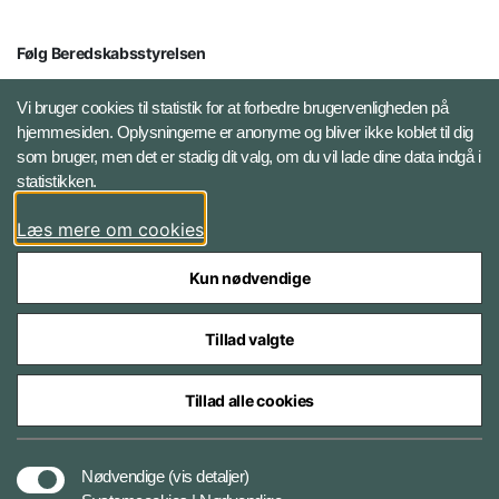
Følg Beredskabsstyrelsen
X BRSdk
Vi bruger cookies til statistik for at forbedre brugervenligheden på
hjemmesiden. Oplysningerne er anonyme og bliver ikke koblet til dig
LinkedIn BRS-profil
som bruger, men det er stadig dit valg, om du vil lade dine data indgå i
statistikken.
YouTube
Læs mere om cookies
Instagram
Kun nødvendige
Tillad valgte
Tillad alle cookies
Databeskyttelse
Nødvendige
(vis detaljer)