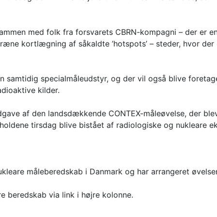
sammen med folk fra forsvarets CBRN-kompagni – der er en 
ræne kortlægning af såkaldte ’hotspots’ – steder, hvor der 
 samtidig specialmåleudstyr, og der vil også blive foretag
dioaktive kilder.
udgave af den landsdækkende CONTEX-måleøvelse, der blev
oldene tirsdag blive bistået af radiologiske og nukleare e
ukleare måleberedskab i Danmark og har arrangeret øvelse
beredskab via link i højre kolonne.