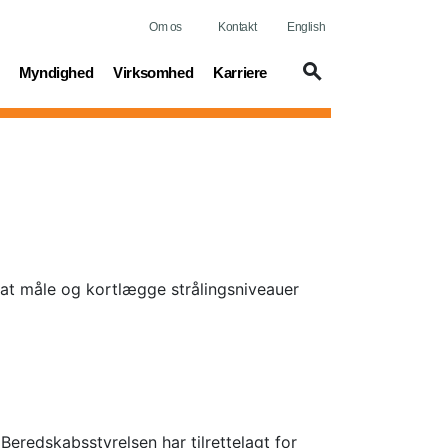
Om os
Kontakt
English
t)
(current)
(current)
(current)
Myndighed
Virksomhed
Karriere
 at måle og kortlægge strålingsniveauer
eredskabsstyrelsen har tilrettelagt for