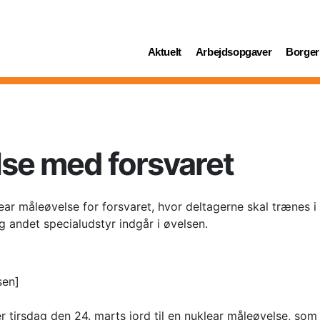
(current)
(current)
(curren
Aktuelt
Arbejdsopgaver
Borger
se med forsvaret
ear måleøvelse for forsvaret, hvor deltagerne skal trænes i
g andet specialudstyr indgår i øvelsen.
sen]
irsdag den 24. marts jord til en nuklear måleøvelse, som B