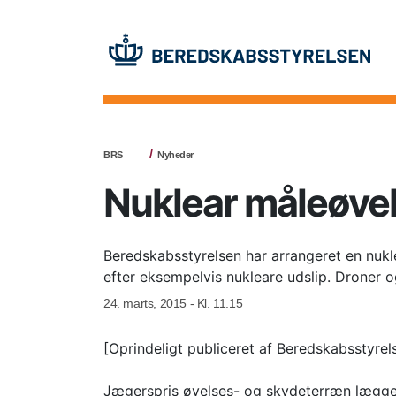
BRS
Nyheder
Nuklear måleøvel
Beredskabsstyrelsen har arrangeret en nukl
efter eksempelvis nukleare udslip. Droner o
24. marts, 2015 - Kl. 11.15
[Oprindeligt publiceret af Beredskabsstyrel
Jægerspris øvelses- og skydeterræn lægger t