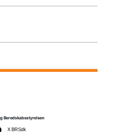
lg Beredskabsstyrelsen
X BRSdk