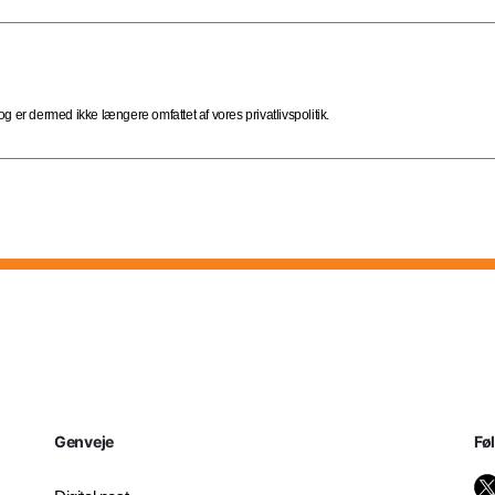
 er dermed ikke længere omfattet af vores privatlivspolitik.
Genveje
Fø