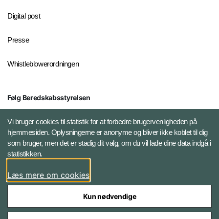
Digital post
Presse
Whistleblowerordningen
Følg Beredskabsstyrelsen
X BRSdk
Vi bruger cookies til statistik for at forbedre brugervenligheden på
hjemmesiden. Oplysningerne er anonyme og bliver ikke koblet til dig
LinkedIn BRS-profil
som bruger, men det er stadig dit valg, om du vil lade dine data indgå i
statistikken.
YouTube
Læs mere om cookies
Instagram
Kun nødvendige