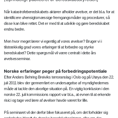
Når katastrofeberedskabets aktører afholder øvelser, er det bl.a. for at
identificere uhensigtsmæssige fremgangsmåder og procedurer, så
disse kan blive rettet. Det er med til at udvikle og gøre beredskabet
endnu bedre.
Men hvor meget lærer vi egentlig af vores øvelser? Bruger vi i
tilstrækkelig grad vores erfaringer til at forbedre og styrke
beredskabet? Dette spørgsmål vil være centralt i dette års
øvelsesseminar.
Norske erfaringer peger på forbedringspotentiale
Efter Anders Behring Breiviks terroranslag i Oslo og på Utøya den 22.
juli 2011 blev der gennemført en undersøgelse af myndighedernes
måde at tackle den alvorlige situation på. En vigtig konklusion i den
norske 22. juli kommissions rapport var bl.a., at evnen til at erkende
risici og tage ved lære af øvelser havde været for lille.
På seminaret vil der derfor blive fokuseret på, om det forholder sig