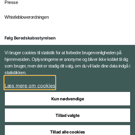
Presse
Whistleblowerordningen
Følg Beredskabsstyrelsen
X BRSdk
Vi bruger cookies til statistik for at forbedre brugervenligheden på
hjemmesiden. Oplysningerne er anonyme og bliver ikke koblet til dig
LinkedIn BRS-profil
som bruger, men det er stadig dit valg, om du vil lade dine data indgå i
statistikken.
YouTube
Læs mere om cookies
Instagram
Kun nødvendige
Tillad valgte
Tillad alle cookies