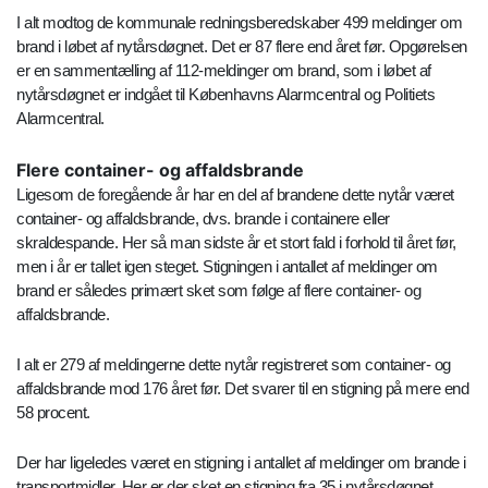
I alt modtog de kommunale redningsberedskaber 499 meldinger om
brand i løbet af nytårsdøgnet. Det er 87 flere end året før. Opgørelsen
er en sammentælling af 112-meldinger om brand, som i løbet af
nytårsdøgnet er indgået til Københavns Alarmcentral og Politiets
Alarmcentral.
Flere container- og affaldsbrande
Ligesom de foregående år har en del af brandene dette nytår været
container- og affaldsbrande, dvs. brande i containere eller
skraldespande. Her så man sidste år et stort fald i forhold til året før,
men i år er tallet igen steget. Stigningen i antallet af meldinger om
brand er således primært sket som følge af flere container- og
affaldsbrande.
I alt er 279 af meldingerne dette nytår registreret som container- og
affaldsbrande mod 176 året før. Det svarer til en stigning på mere end
58 procent.
Der har ligeledes været en stigning i antallet af meldinger om brande i
transportmidler. Her er der sket en stigning fra 35 i nytårsdøgnet