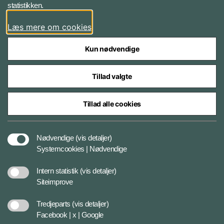
statistikken.
YouTube
Læs mere om cookies
Instagram
Kun nødvendige
Tillad valgte
Tillad alle cookies
Databeskyttelse
Nødvendige
(vis detaljer)
Systemcookies | Nødvendige
Cookiepolitik
Intern statistik
(vis detaljer)
Siteimprove
Tilgængelighedserklæring
Tredjeparts
(vis detaljer)
Facebook | x | Google