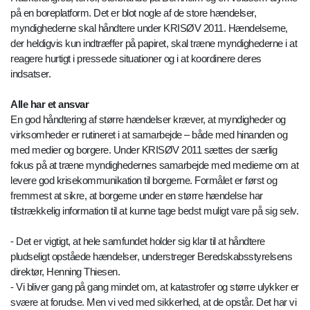
på en boreplatform. Det er blot nogle af de store hændelser,
myndighederne skal håndtere under KRISØV 2011. Hændelserne,
der heldigvis kun indtræffer på papiret, skal træne myndighederne i at
reagere hurtigt i pressede situationer og i at koordinere deres
indsatser.
Alle har et ansvar
En god håndtering af større hændelser kræver, at myndigheder og
virksomheder er rutineret i at samarbejde – både med hinanden og
med medier og borgere. Under KRISØV 2011 sættes der særlig
fokus på at træne myndighedernes samarbejde med medierne om at
levere god krisekommunikation til borgerne. Formålet er først og
fremmest at sikre, at borgerne under en større hændelse har
tilstrækkelig information til at kunne tage bedst muligt vare på sig selv.
- Det er vigtigt, at hele samfundet holder sig klar til at håndtere
pludseligt opståede hændelser, understreger Beredskabsstyrelsens
direktør, Henning Thiesen.
- Vi bliver gang på gang mindet om, at katastrofer og større ulykker er
svære at forudse. Men vi ved med sikkerhed, at de opstår. Det har vi