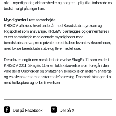
alle – myndigheder, virksomheder og borgere – pligt til at forberede os
bedst muligt på, siger han.
Myndigheder i tæt samarbejde
KRISØV afholdes hvert andet år med Beredskabsstyrelsen og
Rigspolitiet som ansvarlige. KRISØV planlægges og gennemføres i
et tæt samarbejde med centrale myndigheder med
beredskabsansvar, med private beredskabsrelevante virksomheder,
med lokale beredskabsstabe og flere mediehuse.
Derudover indgår den norsk-ledede øvelse SkagEx 11 som en del i
KRISØV 2011. SkagEx 11 er en fuldskalaøvelse, som foregår i den
ydre del af Oslofjorden og omfatter en skibskollision mellem en færge
og en olietanker samt en større olieforurening. Danmark bidrager bl.a.
med helikoptere og skibe til øvelsen.
Del på Facebook
Del på X