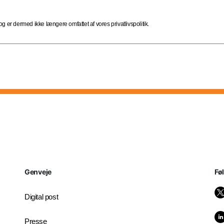
 er dermed ikke længere omfattet af vores privatlivspolitik.
Genveje
Fø
Digital post
Presse