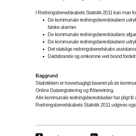
I Redningsberedskabets Statistik 2011 kan man fo
De kommunale redningsberedskabers udryknin
falske alarmer.
De kommunale redningsberedskabers afgang
De kommunale redningsberedskabers udrykni
Det statslige redningsberedskabs assistance
Dødsbrande og omkomne ved brand fordelt p
Baggrund
Statistikken er hovedsagligt baseret på de kommun
Online Dataregistrering og INberetning.
Alle kommunale redningsberedskaber har pligt til at
Redningsberedskabets Statistik 2011 udgives også 