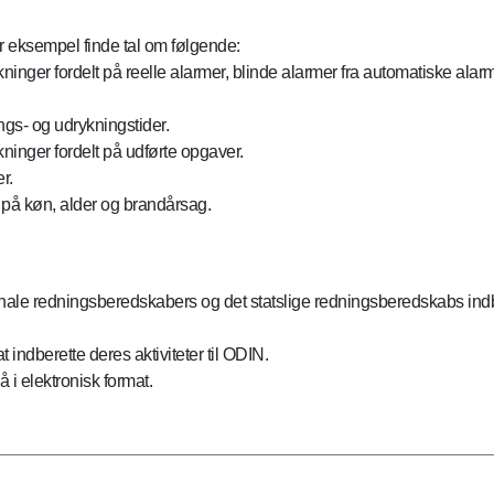
r eksempel finde tal om følgende:
ger fordelt på reelle alarmer, blinde alarmer fra automatiske ala
s- og udrykningstider.
nger fordelt på udførte opgaver.
r.
å køn, alder og brandårsag.
ale redningsberedskabers og det statslige redningsberedskabs indber
 indberette deres aktiviteter til ODIN.
i elektronisk format.