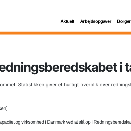
(current)
(current)
(curren
Aktuelt
Arbejdsopgaver
Borger
redningsberedskabet i t
ommet. Statistikken giver et hurtigt overblik over rednin
sen]
kapacitet og virksomhed i Danmark ved at slå op i Redningsberedskabe