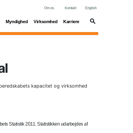
Om os
Kontakt
English
t)
(current)
(current)
(current)
Myndighed
Virksomhed
Karriere
al
gsberedskabets kapacitet og virksomhed
ts Statistik 2011. Statistikken udarbejdes af