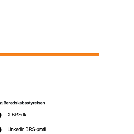
lg Beredskabsstyrelsen
X BRSdk
LinkedIn BRS-profil