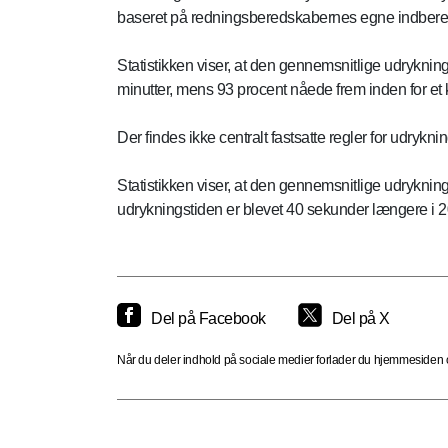
baseret på redningsberedskabernes egne indberetn
Statistikken viser, at den gennemsnitlige udryknin
minutter, mens 93 procent nåede frem inden for et k
Der findes ikke centralt fastsatte regler for udryk
Statistikken viser, at den gennemsnitlige udryknin
udrykningstiden er blevet 40 sekunder længere i 201
Del på Facebook
Del på X
Når du deler indhold på sociale medier forlader du hjemmesiden og