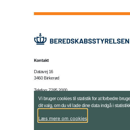
Kontakt
Datavej 16
3460 Birkerød
Telefon: 7285 2000
E-mail:
brs@brs.dk
Vi bruger cookies til statistik for at forbedre 
dit valg, om du vil lade dine data indgå i statisti
Kontakt - adresser mm
Læs mere om cookies