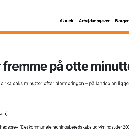
(current)
(current)
(curren
Aktuelt
Arbejdsopgaver
Borger
 fremme på otte minutt
irka seks minutter efter alarmeringen – på landsplan ligge
sen]
yhedsbrev, ”Det kommunale redningsberedskabs udrykningstider 2007-20