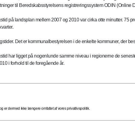
inger til Beredskabsstyrelsens registreringssystem ODIN (Online Da
gstid på landsplan mellem 2007 og 2010 var cirka otte minutter. 75 pr
varter.
ningstider. Det er kommunalbestyrelsen i de enkelte kommuner, der besl
gstid har ligget på nogenlunde samme niveau i regionerne de seneste f
0 i forhold til de foregående år.
 er dermed ikke længere omfattet af vores privatlivspolitik.