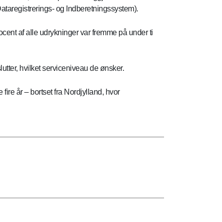
taregistrerings- og Indberetningssystem).
ocent af alle udrykninger var fremme på under ti
utter, hvilket serviceniveau de ønsker.
ire år – bortset fra Nordjylland, hvor