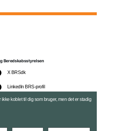
lg Beredskabsstyrelsen
X BRSdk
LinkedIn BRS-profil
ikke koblet til dig som bruger, men det er stadig
YouTube
Instagram