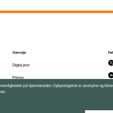
Genveje
Fø
Digital post
Presse
brugervenligheden på hjemmesiden. Oplysningerne er anonyme og bliver 
Whistleblowerordningen
kken.