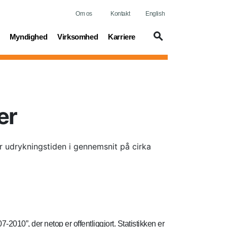
Om os
Kontakt
English
t)
(current)
(current)
(current)
Myndighed
Virksomhed
Karriere
er
r udrykningstiden i gennemsnit på cirka
10”, der netop er offentliggjort. Statistikken er