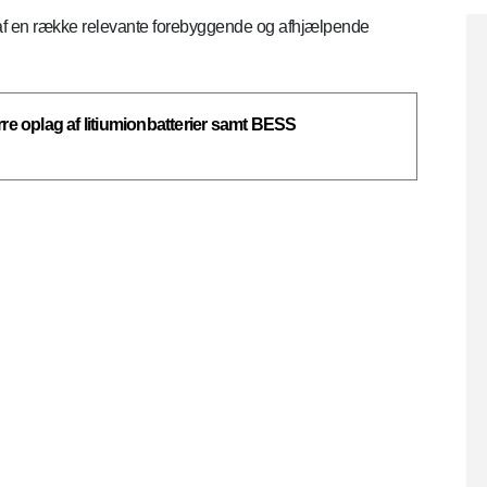
 af en række relevante forebyggende og afhjælpende
rre oplag af litiumionbatterier samt BESS