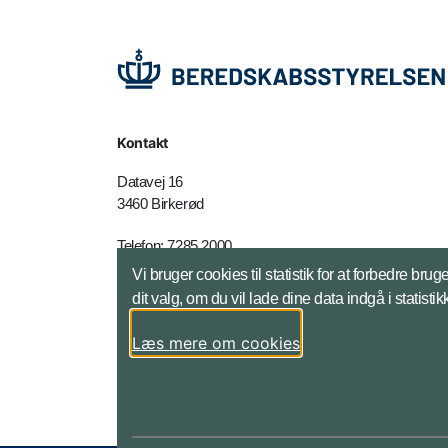
Kontakt
Datavej 16
3460 Birkerød
Telefon: 7285 2000
E-mail:
brs@brs.dk
Vi bruger cookies til statistik for at forbedre 
dit valg, om du vil lade dine data indgå i statisti
Kontakt - adresser mm
Læs mere om cookies