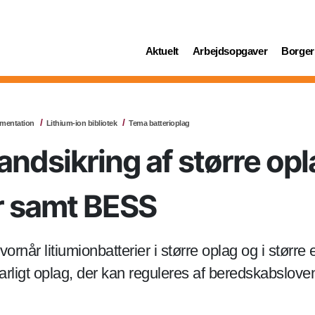
(current)
(current)
(curren
Aktuelt
Arbejdsopgaver
Borger
umentation
Lithium-ion bibliotek
Tema batterioplag
ndsikring af større opl
er samt BESS
rnår litiumionbatterier i større oplag og i større
rligt oplag, der kan reguleres af beredskabslove