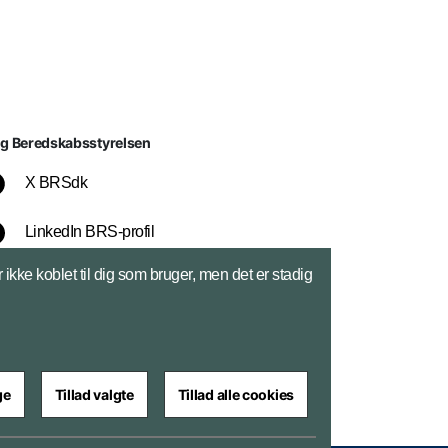
lg Beredskabsstyrelsen
X BRSdk
LinkedIn BRS-profil
ikke koblet til dig som bruger, men det er stadig
YouTube
Instagram
ge
Tillad valgte
Tillad alle cookies