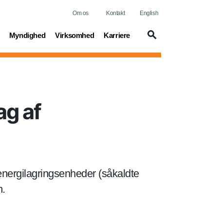
Om os
Kontakt
English
t)
(current)
(current)
(current)
Myndighed
Virksomhed
Karriere
ag af
 energilagringsenheder (såkaldte
n.