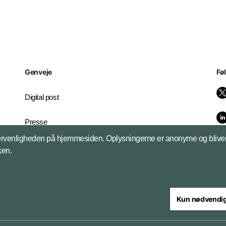
Genveje
Fø
Digital post
Presse
brugervenligheden på hjemmesiden. Oplysningerne er anonyme og bliver 
Whistleblowerordningen
kken.
Kun nødvendi