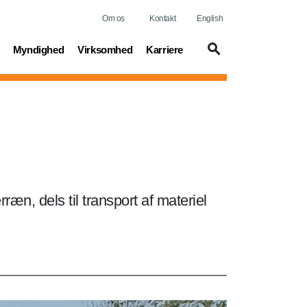
Om os
Kontakt
English
t)
(current)
(current)
(current)
Myndighed
Virksomhed
Karriere
ræn, dels til transport af materiel