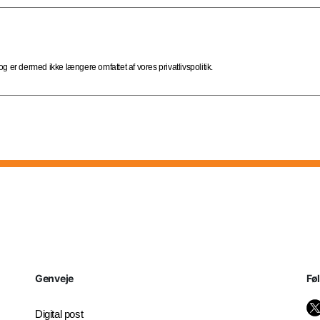
 er dermed ikke længere omfattet af vores privatlivspolitik.
Genveje
Fø
Digital post