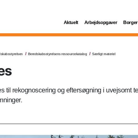
(current)
(current)
(curren
Aktuelt
Arbejdsopgaver
Borger
dskabsstyrelsen
Beredskabsstyrelsens ressourcekatalog
Særligt materiel
les
s til rekognoscering og eftersøgning i uvejsomt ter
mninger.