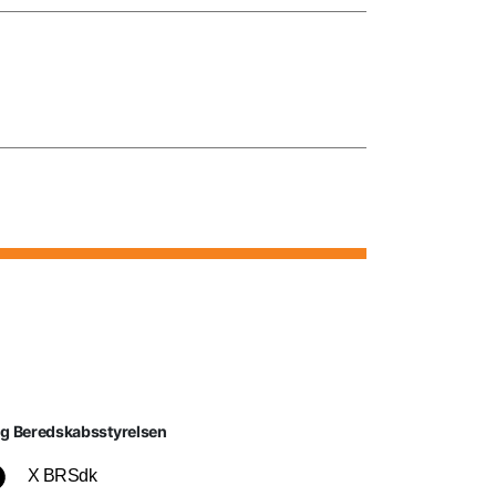
lg Beredskabsstyrelsen
X BRSdk