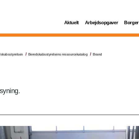
(current)
(current)
(curren
Aktuelt
Arbejdsopgaver
Borger
dskabsstyrelsen
Beredskabsstyrelsens ressourcekatalog
Brand
syning.