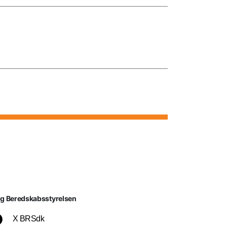
lg Beredskabsstyrelsen
X BRSdk