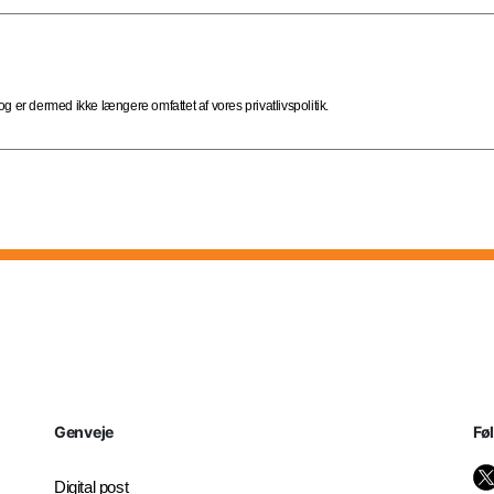
 er dermed ikke længere omfattet af vores privatlivspolitik.
Genveje
Fø
Digital post