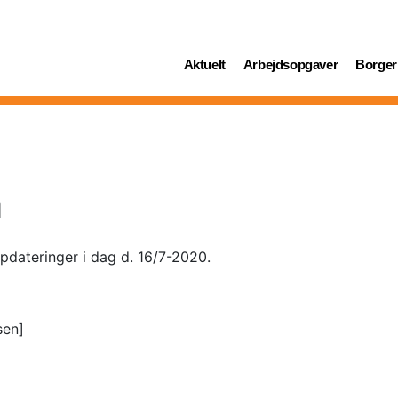
(current)
(current)
(curren
Aktuelt
Arbejdsopgaver
Borger
n
pdateringer i dag d. 16/7-2020.
sen]