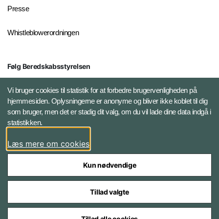
Presse
Whistleblowerordningen
Følg Beredskabsstyrelsen
X BRSdk
Vi bruger cookies til statistik for at forbedre brugervenligheden på
hjemmesiden. Oplysningerne er anonyme og bliver ikke koblet til dig
LinkedIn BRS-profil
som bruger, men det er stadig dit valg, om du vil lade dine data indgå i
statistikken.
YouTube
Læs mere om cookies
Instagram
Kun nødvendige
Tillad valgte
Tillad alle cookies