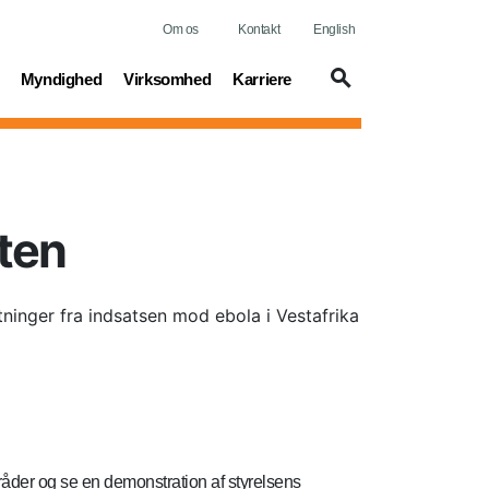
Om os
Kontakt
English
t)
(current)
(current)
(current)
Myndighed
Virksomhed
Karriere
tten
nger fra indsatsen mod ebola i Vestafrika
råder og se en demonstration af styrelsens