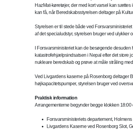
HazMat-køretøjer, der med kort varsel kan sættes in
kan få, når Beredskabsstyrelsen deltager på Kultu
Styrelsen er til stede både ved Forsvarsministeri
af det specialudstyr, styrelsen bruger ved ulykker 
I Forsvarsministeriet kan de besøgende desuden h
katastrofehjælpsindsatsen i Nepal efter det store j
nukleare beredskab og prøve at måle stråling med 
Ved Livgardens kaserne på Rosenborg deltager Bere
højkapacitetspumper, styrelsen bruger ved oversv
Praktisk information
Arrangementerne begynder begge klokken 18:00 og
Forsvarsministeriets departement, Holmen
Livgardens Kaserne ved Rosenborg Slot, 