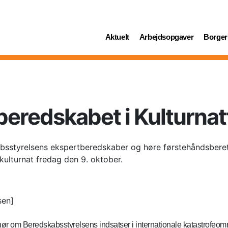
(current)
(current)
(curren
Aktuelt
Arbejdsopgaver
Borger
beredskabet i Kulturna
styrelsens ekspertberedskaber og høre førstehåndsberetni
ulturnat fredag den 9. oktober.
sen]
 hør om Beredskabsstyrelsens indsatser i internationale katastrofeom