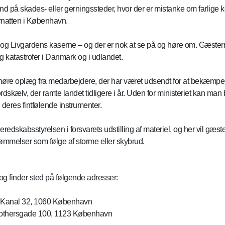
d på skades- eller gerningssteder, hvor der er mistanke om farlige ke
rnatten i København.
et og Livgardens kaserne – og der er nok at se på og høre om. Gæst
og katastrofer i Danmark og i udlandet.
øre oplæg fra medarbejdere, der har været udsendt for at bekæmpe e
ordskælv, der ramte landet tidligere i år. Uden for ministeriet kan ma
deres fintfølende instrumenter.
dskabsstyrelsen i forsvarets udstilling af materiel, og her vil gæst
ømmelser som følge af storme eller skybrud.
 finder sted på følgende adresser:
s Kanal 32, 1060 København
Gothersgade 100, 1123 København