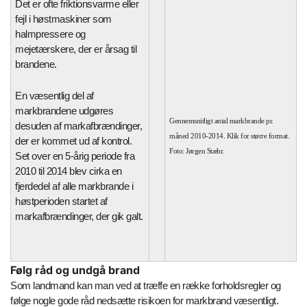
Det er ofte friktionsvarme eller
fejl i høstmaskiner som
halmpressere og
mejetærskere, der er årsag til
brandene.
En væsentlig del af
markbrandene udgøres
Gennemsnitligt antal markbrande pr.
desuden af markafbrændinger,
måned 2010-2014. Klik for større format.
der er kommet ud af kontrol.
Foto: Jørgen Stæhr.
Set over en 5-årig periode fra
2010 til 2014 blev cirka en
fjerdedel af alle markbrande i
høstperioden startet af
markafbrændinger, der gik galt.
Følg råd og undgå brand
Som landmand kan man ved at træffe en række forholdsregler og
følge nogle gode råd nedsætte risikoen for markbrand væsentligt.