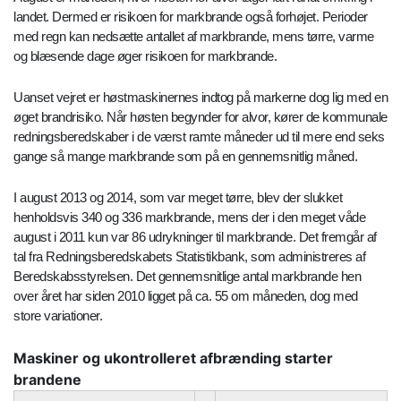
landet. Dermed er risikoen for markbrande også forhøjet. Perioder
med regn kan nedsætte antallet af markbrande, mens tørre, varme
og blæsende dage øger risikoen for markbrande.
Uanset vejret er høstmaskinernes indtog på markerne dog lig med en
øget brandrisiko. Når høsten begynder for alvor, kører de kommunale
redningsberedskaber i de værst ramte måneder ud til mere end seks
gange så mange markbrande som på en gennemsnitlig måned.
I august 2013 og 2014, som var meget tørre, blev der slukket
henholdsvis 340 og 336 markbrande, mens der i den meget våde
august i 2011 kun var 86 udrykninger til markbrande. Det fremgår af
tal fra Redningsberedskabets Statistikbank, som administreres af
Beredskabsstyrelsen. Det gennemsnitlige antal markbrande hen
over året har siden 2010 ligget på ca. 55 om måneden, dog med
store variationer.
Maskiner og ukontrolleret afbrænding starter
brandene