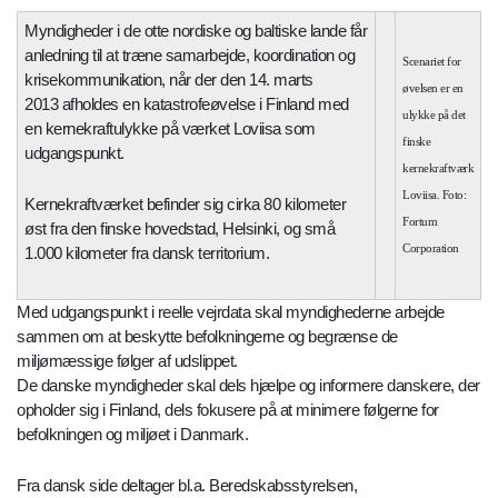
Myndigheder i de otte nordiske og baltiske lande får
anledning til at træne samarbejde, koordination og
Scenariet for
krisekommunikation, når der den 14. marts
øvelsen er en
2013 afholdes en katastrofeøvelse i Finland med
ulykke på det
en kernekraftulykke på værket Loviisa som
finske
udgangspunkt.
kernekraftværk
Loviisa. Foto:
Kernekraftværket befinder sig cirka 80 kilometer
Fortum
øst fra den finske hovedstad, Helsinki, og små
Corporation
1.000 kilometer fra dansk territorium.
Med udgangspunkt i reelle vejrdata skal myndighederne arbejde
sammen om at beskytte befolkningerne og begrænse de
miljømæssige følger af udslippet.
De danske myndigheder skal dels hjælpe og informere danskere, der
opholder sig i Finland, dels fokusere på at minimere følgerne for
befolkningen og miljøet i Danmark.
Fra dansk side deltager bl.a. Beredskabsstyrelsen,