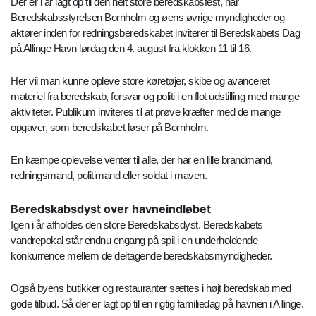
Der er i år lagt op til den helt store beredskabsfest, når
Beredskabsstyrelsen Bornholm og øens øvrige myndigheder og
aktører inden for redningsberedskabet inviterer til Beredskabets Dag
på Allinge Havn lørdag den 4. august fra klokken 11 til 16.
Her vil man kunne opleve store køretøjer, skibe og avanceret
materiel fra beredskab, forsvar og politi i en flot udstilling med mange
aktiviteter. Publikum inviteres til at prøve kræfter med de mange
opgaver, som beredskabet løser på Bornholm.
En kæmpe oplevelse venter til alle, der har en lille brandmand,
redningsmand, politimand eller soldat i maven.
Beredskabsdyst over havneindløbet
Igen i år afholdes den store Beredskabsdyst. Beredskabets
vandrepokal står endnu engang på spil i en underholdende
konkurrence mellem de deltagende beredskabsmyndigheder.
Også byens butikker og restauranter sættes i højt beredskab med
gode tilbud. Så der er lagt op til en rigtig familiedag på havnen i Allinge.