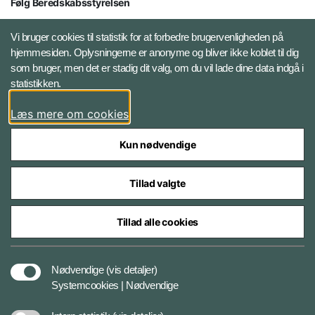
Følg Beredskabsstyrelsen
X BRSdk
Vi bruger cookies til statistik for at forbedre brugervenligheden på
hjemmesiden. Oplysningerne er anonyme og bliver ikke koblet til dig
LinkedIn BRS-profil
som bruger, men det er stadig dit valg, om du vil lade dine data indgå i
statistikken.
YouTube
Læs mere om cookies
Instagram
Kun nødvendige
Tillad valgte
Tillad alle cookies
Databeskyttelse
Nødvendige
(vis detaljer)
Systemcookies | Nødvendige
Cookiepolitik