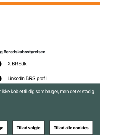
lg Beredskabsstyrelsen
X BRSdk
LinkedIn BRS-profil
ikke koblet til dig som bruger, men det er stadig
YouTube
Instagram
ge
Tillad valgte
Tillad alle cookies