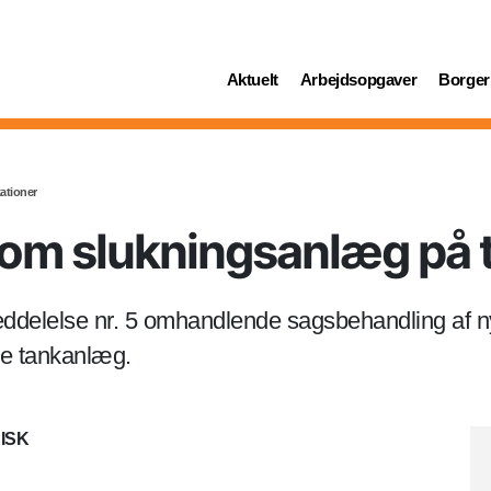
(current)
(current)
(curren
Aktuelt
Arbejdsopgaver
Borger
kationer
 om slukningsanlæg på 
eddelelse nr. 5 omhandlende sagsbehandling af 
de tankanlæg.
ISK