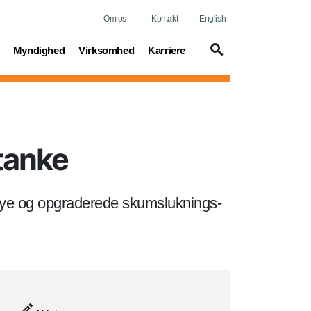
Om os
Kontakt
English
t)
(current)
(current)
(current)
Myndighed
Virksomhed
Karriere
tanke
nye og opgraderede skumsluknings-