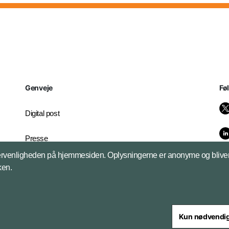
Genveje
Fø
Digital post
Presse
brugervenligheden på hjemmesiden. Oplysningerne er anonyme og bliver 
Whistleblowerordningen
kken.
Kun nødvendi