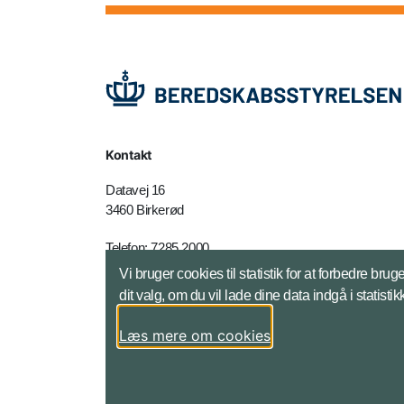
Kontakt
Datavej 16
3460 Birkerød
Telefon: 7285 2000
E-mail:
brs@brs.dk
Vi bruger cookies til statistik for at forbedre 
dit valg, om du vil lade dine data indgå i statisti
Kontakt - adresser mm
Læs mere om cookies