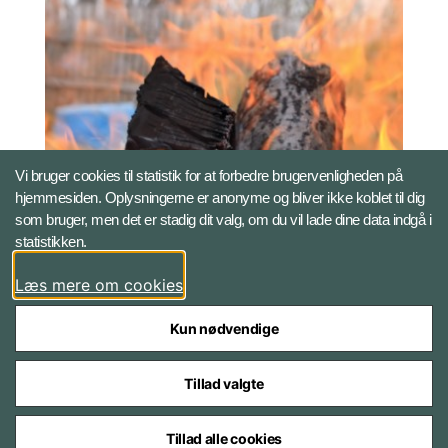
Vi bruger cookies til statistik for at forbedre brugervenligheden på
Afbrændings-
hjemmesiden. Oplysningerne er anonyme og bliver ikke koblet til dig
som bruger, men det er stadig dit valg, om du vil lade dine data indgå i
bekendtgørelsen
statistikken.
Læs mere om cookies
Kun nødvendige
Tillad valgte
Tillad alle cookies