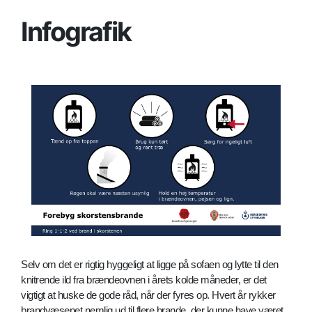
Infografik
Selv om det er rigtig hyggeligt at ligge på sofaen og lytte til den
knitrende ild fra brændeovnen i årets kolde måneder, er det
vigtigt at huske de gode råd, når der fyres op. Hvert år rykker
brandvæsenet nemlig ud til flere brande, der kunne have været