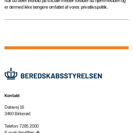
Når du deler indhold på sociale medier forlader du hjemmesiden og
er dermed ikke længere omfattet af vores privatlivspolitik.
Kontakt
Datavej 16
3460 Birkerød
Telefon: 7285 2000
E-mail:
brs@brs.dk