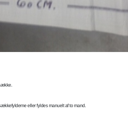
dsække.
fylderne eller fyldes manuelt af to mand.