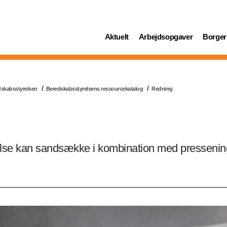
(current)
(current)
(curren
Aktuelt
Arbejdsopgaver
Borger
dskabsstyrelsen
Beredskabsstyrelsens ressourcekatalog
Redning
else kan sandsække i kombination med presseni