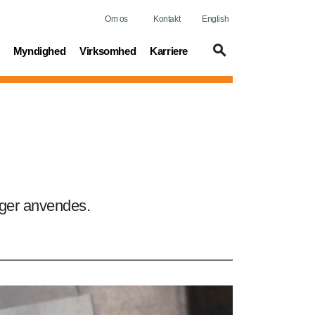
Om os
Kontakt
English
t)
(current)
(current)
(current)
Myndighed
Virksomhed
Karriere
nger anvendes.