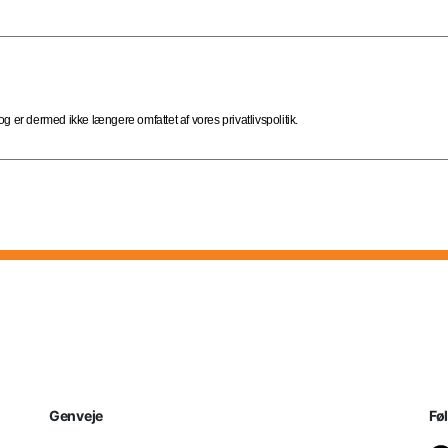
 er dermed ikke længere omfattet af vores privatlivspolitik.
Genveje
Fø