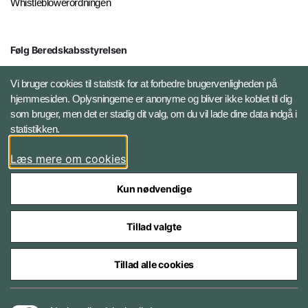
Whistleblowerordningen
Følg Beredskabsstyrelsen
X BRSdk
Vi bruger cookies til statistik for at forbedre brugervenligheden på
hjemmesiden. Oplysningerne er anonyme og bliver ikke koblet til dig
LinkedIn BRS-profil
som bruger, men det er stadig dit valg, om du vil lade dine data indgå i
statistikken.
YouTube
Læs mere om cookies
Instagram
Kun nødvendige
Tillad valgte
Tillad alle cookies
Databeskyttelse