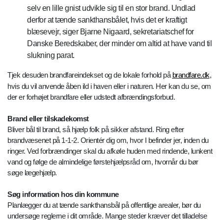
selv en lille gnist udvikle sig til en stor brand. Undlad
derfor at tænde sankthansbålet, hvis det er kraftigt
blæsevejr, siger Bjarne Nigaard, sekretariatschef for
Danske Beredskaber, der minder om altid at have vand til
slukning parat.
Tjek desuden brandfareindekset og de lokale forhold på
brandfare.dk
,
hvis du vil anvende åben ild i haven eller i naturen. Her kan du se, om
der er forhøjet brandfare eller udstedt afbrændingsforbud.
Brand eller tilskadekomst
Bliver bål til brand, så hjælp folk på sikker afstand. Ring efter
brandvæsenet på 1-1-2. Orientér dig om, hvor I befinder jer, inden du
ringer. Ved forbrændinger skal du afkøle huden med rindende, lunkent
vand og følge de almindelige førstehjælpsråd om, hvornår du bør
søge lægehjælp.
Søg information hos din kommune
Planlægger du at tænde sankthansbål på offentlige arealer, bør du
undersøge reglerne i dit område. Mange steder kræver det tilladelse