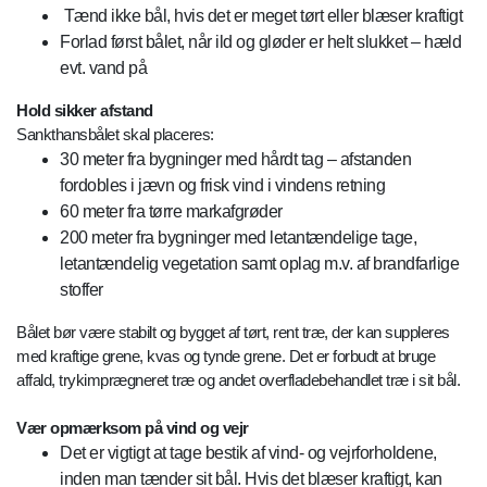
Tænd ikke bål, hvis det er meget tørt eller blæser kraftigt
Forlad først bålet, når ild og gløder er helt slukket – hæld
evt. vand på
Hold sikker afstand
Sankthansbålet skal placeres:
30 meter fra bygninger med hårdt tag – afstanden
fordobles i jævn og frisk vind i vindens retning
60 meter fra tørre markafgrøder
200 meter fra bygninger med letantændelige tage,
letantændelig vegetation samt oplag m.v. af brandfarlige
stoffer
Bålet bør være stabilt og bygget af tørt, rent træ, der kan suppleres
med kraftige grene, kvas og tynde grene. Det er forbudt at bruge
affald, trykimprægneret træ og andet overfladebehandlet træ i sit bål.
Vær opmærksom på vind og vejr
Det er vigtigt at tage bestik af vind- og vejrforholdene,
inden man tænder sit bål. Hvis det blæser kraftigt, kan