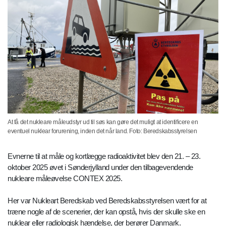
At få det nukleare måleudstyr ud til søs kan gøre det muligt at identificere en
eventuel nuklear forurening, inden det når land. Foto: Beredskabsstyrelsen
Evnerne til at måle og kortlægge radioaktivitet blev den 21. – 23.
oktober 2025 øvet i Sønderjylland under den tilbagevendende
nukleare måleøvelse CONTEX 2025.
Her var Nukleart Beredskab ved Beredskabsstyrelsen vært for at
træne nogle af de scenerier, der kan opstå, hvis der skulle ske en
nuklear eller radiologisk hændelse, der berører Danmark.