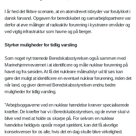
I år hed det fiktive scenarie, at en atomdrevet isbryder var forulykket i
dansk farvand. Opgaven for beredskabet og samarbejdspartnere var
derfor at øve målinger af radioaktiv forurening i kystnære områder og
ved vigtig infrastruktur som havne og på færger.
Styrker muligheder for tidlig varsling
Som noget nyt trænede Beredskabsstyrelsen også sammen med
Marinehjemmeværnet i at identificere og måle nuklear forurening på
havet og fra søsiden. At få det nukleare måleudstyr ud til søs kan
gøre det muligt at identificere en eventuel nuklear forurening, inden det
når land, og giver dermed Beredskabsstyrelsen endnu bedre
muligheder for tidlig varsling.
”Arbejdsopgaverne ved en nuklear hændelse kræver specialiserede
kræfter. De kræfter har vi i Beredskabsstyrelsen, og de evner skal vi
blive ved med at holde os skarpe på. For selvom en nuklear
hændelse heldigvis opstår meget sjældent, kan det få alvorlige
konsekvenser for os alle, hvis det en dag skulle blive virkelighed.