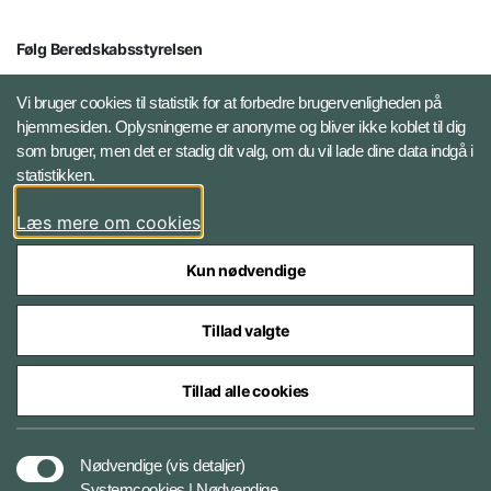
Følg Beredskabsstyrelsen
X BRSdk
Vi bruger cookies til statistik for at forbedre brugervenligheden på
hjemmesiden. Oplysningerne er anonyme og bliver ikke koblet til dig
LinkedIn BRS-profil
som bruger, men det er stadig dit valg, om du vil lade dine data indgå i
statistikken.
YouTube
Læs mere om cookies
Instagram
Kun nødvendige
Tillad valgte
Tillad alle cookies
Databeskyttelse
Nødvendige
(vis detaljer)
Systemcookies | Nødvendige