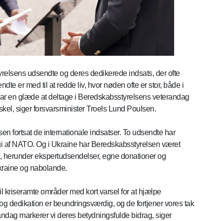
styrelsens udsendte og deres dedikerede indsats, der ofte
dte er med til at redde liv, hvor nøden ofte er stor, både i
var en glæde at deltage i Beredskabsstyrelsens veterandag
rskel, siger forsvarsminister Troels Lund Poulsen.
n fortsat de internationale indsatser. To udsendte har
gi af NATO. Og i Ukraine har Beredskabsstyrelsen været
ud, herunder ekspertudsendelser, egne donationer og
Ukraine og nabolande.
til kriseramte områder med kort varsel for at hjælpe
 og dedikation er beundringsværdig, og de fortjener vores tak
dag markerer vi deres betydningsfulde bidrag, siger