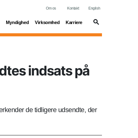
Om os
Kontakt
English
t)
(current)
(current)
(current)
Myndighed
Virksomhed
Karriere
tes indsats på
rkender de tidligere udsendte, der