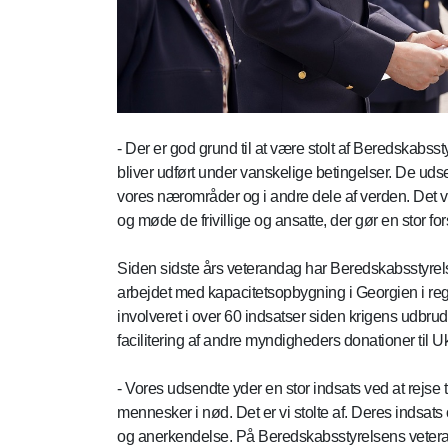
- Der er god grund til at være stolt af Beredskabs
bliver udført under vanskelige betingelser. De udsen
vores nærområder og i andre dele af verden. Det 
og møde de frivillige og ansatte, der gør en stor fo
Siden sidste års veterandag har Beredskabsstyrelse
arbejdet med kapacitetsopbygning i Georgien i re
involveret i over 60 indsatser siden krigens udbr
facilitering af andre myndigheders donationer til 
- Vores udsendte yder en stor indsats ved at rejse 
mennesker i nød. Det er vi stolte af. Deres indsats
og anerkendelse. På Beredskabsstyrelsens veteran