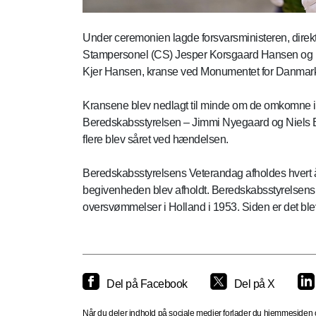
Under ceremonien lagde forsvarsministeren, direkt
Stampersonel (CS) Jesper Korsgaard Hansen og 
Kjer Hansen, kranse ved Monumentet for Danmarks 
Kransene blev nedlagt til minde om de omkomne i 
Beredskabsstyrelsen – Jimmi Nyegaard og Niels Bro
flere blev såret ved hændelsen.
Beredskabsstyrelsens Veterandag afholdes hvert å
begivenheden blev afholdt. Beredskabsstyrelsens f
oversvømmelser i Holland i 1953. Siden er det bleve
Del på Facebook
Del på X
Når du deler indhold på sociale medier forlader du hjemmesiden og