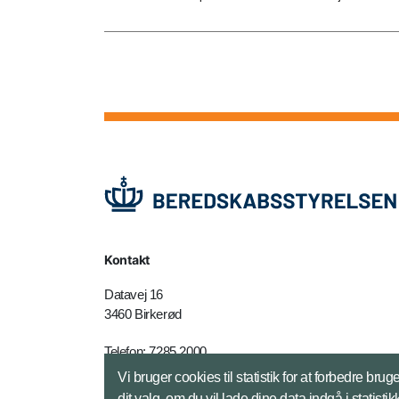
Kontakt
Datavej 16
3460 Birkerød
Telefon: 7285 2000
E-mail:
brs@brs.dk
Vi bruger cookies til statistik for at forbedre 
dit valg, om du vil lade dine data indgå i statisti