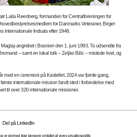
ør Laila Reenberg, formanden for Centralforeningen for
hovedbestyrelsesmedlem for Danmarks Veteraner, Birger
Internationale Indsats efter 1948.
Maglaj-angrebet i Bosnien den 1. juni 1993. To udsendte fra
mand – samt en lokal tolk – Zeljko Bilic – mistede livet, og
r med en ceremoni på Kastellet. 2024 var fjerde gang,
ørste internationale mission fandt sted i forbindelse med
t til over 320 internationale missioner.
Del på LinkedIn
 er dermed ikke længere omfattet af vores privatlivspolitik.