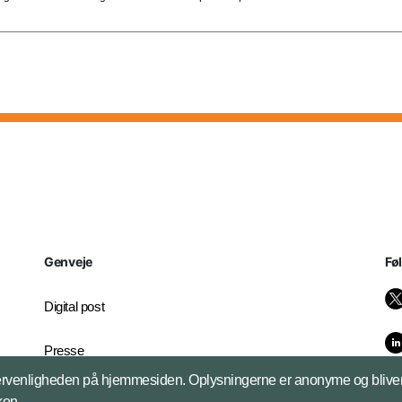
Genveje
Fø
Digital post
Presse
brugervenligheden på hjemmesiden. Oplysningerne er anonyme og bliver 
Whistleblowerordningen
kken.