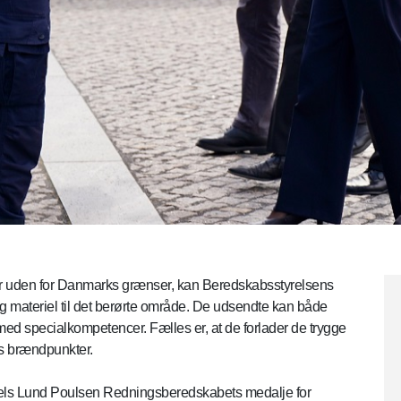
nger uden for Danmarks grænser, kan Beredskabsstyrelsens
og materiel til det berørte område. De udsendte kan både
 med specialkompetencer. Fælles er, at de forlader de trygge
ns brændpunkter.
roels Lund Poulsen Redningsberedskabets medalje for