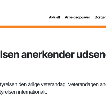
(current)
(current)
(curren
Aktuelt
Arbejdsopgaver
Borger
lsen anerkender udsend
yrelsen den årlige veterandag. Veterandagen ane
yrelsen internationalt.